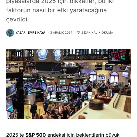
piyasalarda 2025 için dikkatler, bu iki
faktörün nasıl bir etki yaratacağına
çevrildi.
YAZAR:
EMRE KAYA
3 ARALIK 2024
2 DAKIKALIK OKUMA
2025’te
S&P 500
endeksi için beklentilerin büyük