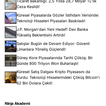
Ticaret Bakanlığı: 2,5 Yılda 28,7 Milyar TL'lik
Ceza Kesildi!
Küresel Piyasalarda Gözler İstihdam Verisinde:
Teknoloji Hisseleri Piyasaları Baskıladı!
J.P. Morgan'dan Yeni Hedef! Dev Banka
Yükseliş Beklentisini Artırdı!
Satışlar Bugün de Devam Ediyor: Güvenli
Limanlara Yöneliş Güçlendi!
Güney Kore Piyasalarında Tarihi Çöküş: Bir
Günde 800 Trilyon Won Buharlaştı!
Küresel Satış Dalgası Kripto Piyasasını da
Vurdu: Teknoloji Hisselerindeki Çöküş Bitcoin'i
62 Bin Dolara Çekti!
Ninja Akademi