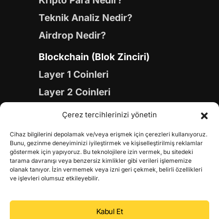
Kripto Para Nedir?
Teknik Analiz Nedir?
Airdrop Nedir?
Blockchain (Blok Zinciri)
Layer 1 Coinleri
Layer 2 Coinleri
Yapay Zeka (AI) Coinleri
Çerez tercihlerinizi yönetin
Meme Coinleri
Cihaz bilgilerini depolamak ve/veya erişmek için çerezleri kullanıyoruz.
Gaming Coinleri
Bunu, gezinme deneyiminizi iyileştirmek ve kişiselleştirilmiş reklamlar
göstermek için yapıyoruz. Bu teknolojilere izin vermek, bu sitedeki
RWA Coinleri
tarama davranışı veya benzersiz kimlikler gibi verileri işlememize
olanak tanıyor. İzin vermemek veya izni geri çekmek, belirli özellikleri
DeFi Coinleri
ve işlevleri olumsuz etkileyebilir.
DePIN Coinleri
Kabul Et
Metaverse Coinleri