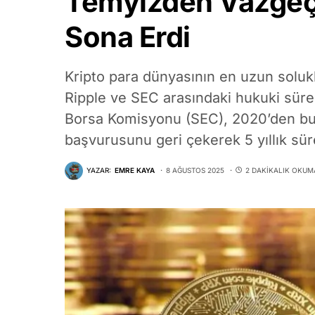
Temyizden Vazgeçti
Sona Erdi
Kripto para dünyasının en uzun soluklu
Ripple ve SEC arasındaki hukuki sür
Borsa Komisyonu (SEC), 2020’den b
başvurusunu geri çekerek 5 yıllık sü
YAZAR:
EMRE KAYA
8 AĞUSTOS 2025
2 DAKIKALIK OKUM