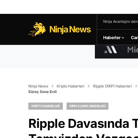
Ninja Avantajını den
Ninja News
Haberler
Can
Ninja News
Kripto Haberleri
Ripple (XRP) Haberleri
Süreç Sona Erdi
KRIPTO HABERLERI
RIPPLE (XRP) HABERLERI
Ripple Davasında T