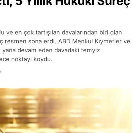
, 5 Yıllık Hukuki Süreç
 ve en çok tartışılan davalarından biri olan
eç resmen sona erdi. ABD Menkul Kıymetler ve
u yana devam eden davadaki temyiz
rece noktayı koydu.
A