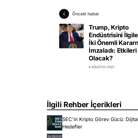
Önceki haber
Trump, Kripto
Endüstrisini İlgil
İki Önemli Karar
İmzaladı: Etkiler
Olacak?
8 AĞUSTOS 2025
İlgili Rehber İçerikleri
SEC'in Kripto Görev Gücü: Dijit
Hedefler