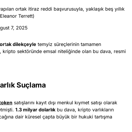
apılan ortak itiraz reddi başvurusuyla, yaklaşık beş yıllık
Eleanor Terrett)
gust 7, 2025
or
t
ak dilekçeyle
temyiz süreçlerinin tamamen
ce, kripto sektöründe emsal niteliğinde olan bu dava, resmi
larlık Suçlama
token
satışlarını kayıt dışı menkul kıymet satışı olarak
etmişti.
1.3 milyar dolarlık
bu dava, kripto varlıkların
ağına dair küresel çapta büyük bir hukuki tartışma