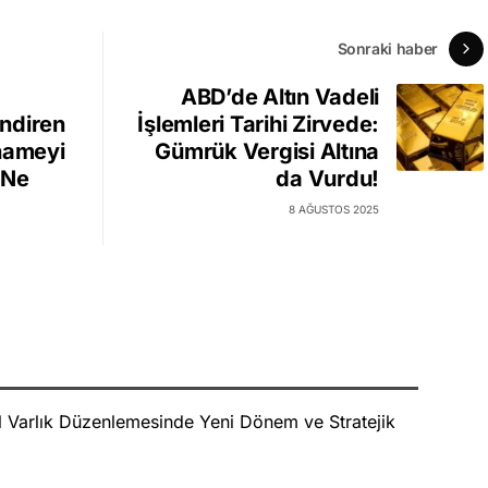
Sonraki haber
ABD’de Altın Vadeli
endiren
İşlemleri Tarihi Zirvede:
nameyi
Gümrük Vergisi Altına
i Ne
da Vurdu!
8 AĞUSTOS 2025
al Varlık Düzenlemesinde Yeni Dönem ve Stratejik