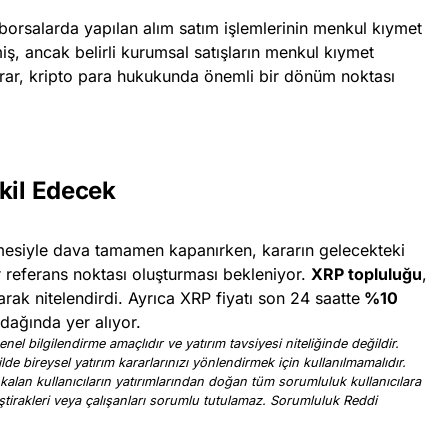
orsalarda yapılan alım satım işlemlerinin menkul kıymet
, ancak belirli kurumsal satışların menkul kıymet
karar, kripto para hukukunda önemli bir dönüm noktası
kil Edecek
mesiyle dava tamamen kapanırken, kararın gelecekteki
r referans noktası oluşturması bekleniyor.
XRP topluluğu
,
arak nitelendirdi. Ayrıca XRP fiyatı son 24 saatte
%10
odağında yer alıyor.
nel bilgilendirme amaçlıdır ve yatırım tavsiyesi niteliğinde değildir.
ilde bireysel yatırım kararlarınızı yönlendirmek için kullanılmamalıdır.
 kalan kullanıcıların yatırımlarından doğan tüm sorumluluk kullanıcılara
, iştirakleri veya çalışanları sorumlu tutulamaz. Sorumluluk Reddi
.