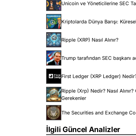
Unicoin ve Yöneticilerine SEC Ta
Kriptolarda Dünya Barışı: Küresel
Ripple (XRP) Nasıl Alınır?
Trump tarafından SEC başkanı ad
First Ledger (XRP Ledger) Nedir
Ripple (Xrp) Nedir? Nasıl Alınır
Gerekenler
The Securities and Exchange C
İlgili Güncel Analizler