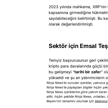
2023 yılında mahkeme, XRP’nin b
kapsamına girmediğine hükmetmiş
sayılabileceğini belirtmişti. Bu 
olarak değerlendirilmişti.
Sektör için Emsal Teş
Temyiz başvurusunun geri çekil
kripto para davalarında güçlü bi
bu gelişmeyi “
tarihi bir zafer
” ol
yükseldi ve şu an yatırımcıların 
Ninja News’te sunulan içerikler, yalnızca ge
Ninja News’te paylaşılan bilgiler hiçbir şek
Ninja News içeriklerine göre yatırım kararı
aittir, hiçbir şekilde Ninja News, ortakları
Beyanı’nın tamamını okumak için
tıklayınız