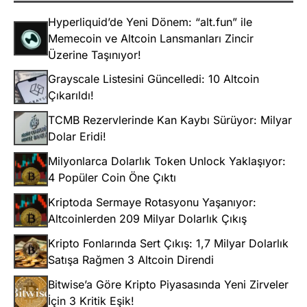
Hyperliquid’de Yeni Dönem: “alt.fun” ile
Memecoin ve Altcoin Lansmanları Zincir
Üzerine Taşınıyor!
Grayscale Listesini Güncelledi: 10 Altcoin
Çıkarıldı!
TCMB Rezervlerinde Kan Kaybı Sürüyor: Milyar
Dolar Eridi!
Milyonlarca Dolarlık Token Unlock Yaklaşıyor:
4 Popüler Coin Öne Çıktı
Kriptoda Sermaye Rotasyonu Yaşanıyor:
Altcoinlerden 209 Milyar Dolarlık Çıkış
Kripto Fonlarında Sert Çıkış: 1,7 Milyar Dolarlık
Satışa Rağmen 3 Altcoin Direndi
Bitwise’a Göre Kripto Piyasasında Yeni Zirveler
İçin 3 Kritik Eşik!