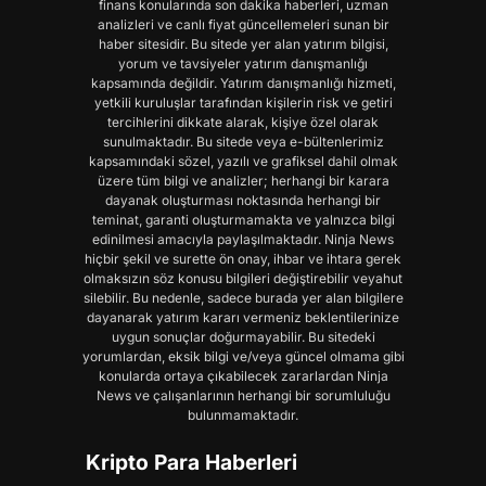
finans konularında son dakika haberleri, uzman
analizleri ve canlı fiyat güncellemeleri sunan bir
haber sitesidir. Bu sitede yer alan yatırım bilgisi,
yorum ve tavsiyeler yatırım danışmanlığı
kapsamında değildir. Yatırım danışmanlığı hizmeti,
yetkili kuruluşlar tarafından kişilerin risk ve getiri
tercihlerini dikkate alarak, kişiye özel olarak
sunulmaktadır. Bu sitede veya e-bültenlerimiz
kapsamındaki sözel, yazılı ve grafiksel dahil olmak
üzere tüm bilgi ve analizler; herhangi bir karara
dayanak oluşturması noktasında herhangi bir
teminat, garanti oluşturmamakta ve yalnızca bilgi
edinilmesi amacıyla paylaşılmaktadır. Ninja News
hiçbir şekil ve surette ön onay, ihbar ve ihtara gerek
olmaksızın söz konusu bilgileri değiştirebilir veyahut
silebilir. Bu nedenle, sadece burada yer alan bilgilere
dayanarak yatırım kararı vermeniz beklentilerinize
uygun sonuçlar doğurmayabilir. Bu sitedeki
yorumlardan, eksik bilgi ve/veya güncel olmama gibi
konularda ortaya çıkabilecek zararlardan Ninja
News ve çalışanlarının herhangi bir sorumluluğu
bulunmamaktadır.
Kripto Para Haberleri