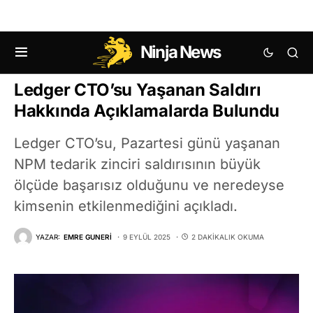
Ninja News
KRIPTO HABERLERI
Ledger CTO’su Yaşanan Saldırı
Hakkında Açıklamalarda Bulundu
Ledger CTO’su, Pazartesi günü yaşanan
NPM tedarik zinciri saldırısının büyük
ölçüde başarısız olduğunu ve neredeyse
kimsenin etkilenmediğini açıkladı.
YAZAR:
EMRE GUNERI
9 EYLÜL 2025
2 DAKIKALIK OKUMA