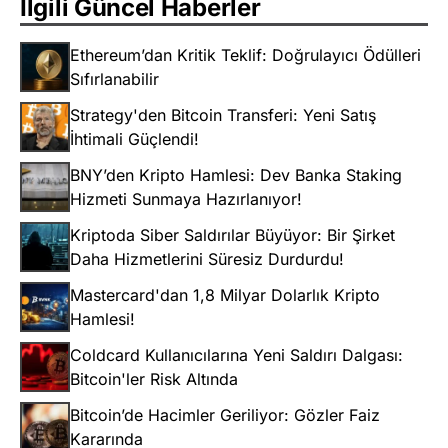
İlgili Güncel Haberler
Ethereum’dan Kritik Teklif: Doğrulayıcı Ödülleri
Sıfırlanabilir
Strategy'den Bitcoin Transferi: Yeni Satış
İhtimali Güçlendi!
BNY’den Kripto Hamlesi: Dev Banka Staking
Hizmeti Sunmaya Hazırlanıyor!
Kriptoda Siber Saldırılar Büyüyor: Bir Şirket
Daha Hizmetlerini Süresiz Durdurdu!
Mastercard'dan 1,8 Milyar Dolarlık Kripto
Hamlesi!
Coldcard Kullanıcılarına Yeni Saldırı Dalgası:
Bitcoin'ler Risk Altında
Bitcoin’de Hacimler Geriliyor: Gözler Faiz
Kararında