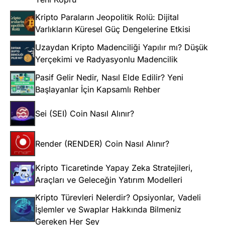
Kripto Paraların Jeopolitik Rolü: Dijital
Varlıkların Küresel Güç Dengelerine Etkisi
Uzaydan Kripto Madenciliği Yapılır mı? Düşük
Yerçekimi ve Radyasyonlu Madencilik
Pasif Gelir Nedir, Nasıl Elde Edilir? Yeni
Başlayanlar İçin Kapsamlı Rehber
Sei (SEI) Coin Nasıl Alınır?
Render (RENDER) Coin Nasıl Alınır?
Kripto Ticaretinde Yapay Zeka Stratejileri,
Araçları ve Geleceğin Yatırım Modelleri
Kripto Türevleri Nelerdir? Opsiyonlar, Vadeli
İşlemler ve Swaplar Hakkında Bilmeniz
Gereken Her Şey