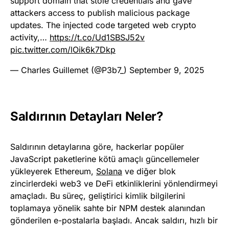
support domain that stole credentials and gave
attackers access to publish malicious package
updates. The injected code targeted web crypto
activity,…
https://t.co/Ud1SBSJ52v
pic.twitter.com/lOik6k7Dkp
— Charles Guillemet (@P3b7_)
September 9, 2025
Saldırının Detayları Neler?
Saldırının detaylarına göre, hackerlar popüler
JavaScript paketlerine kötü amaçlı güncellemeler
yükleyerek Ethereum,
Solana
ve diğer blok
zincirlerdeki web3 ve DeFi etkinliklerini yönlendirmeyi
amaçladı. Bu süreç, geliştirici kimlik bilgilerini
toplamaya yönelik sahte bir NPM destek alanından
gönderilen e-postalarla başladı. Ancak saldırı, hızlı bir