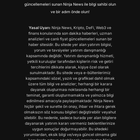
güncellemeleri sunan Ninja News ile bilgi sahibi olun
ve bir adım önde olun!
Yasal Uyarı:
Ninja News, Kripto, DeFi, Web3 ve
finans konularında son dakika haberleri, uzman
analizleri ve canlı fiyat güncellemeleri sunan bir
haber sitesidir. Bu sitede yer alan yatırım bilgisi,
yorum ve tavsiyeler yatırım danışmanlığı
kapsamında değildir. Yatırım danışmanlığı hizmeti,
yetkili kuruluşlar tarafından kişilerin risk ve getiri
tercihlerini dikkate alarak, kişiye özel olarak
sunulmaktadır. Bu sitede veya e-bültenlerimiz
kapsamındaki sözel, yazılı ve grafiksel dahil olmak
üzere tüm bilgi ve analizler; herhangi bir karara
dayanak oluşturması noktasında herhangi bir
teminat, garanti oluşturmamakta ve yalnızca bilgi
edinilmesi amacıyla paylaşılmaktadır. Ninja News
hiçbir şekil ve surette ön onay, ihbar ve ihtara gerek
olmaksızın söz konusu bilgileri değiştirebilir veyahut
silebilir. Bu nedenle, sadece burada yer alan bilgilere
dayanarak yatırım kararı vermeniz beklentilerinize
uygun sonuçlar doğurmayabilir. Bu sitedeki
yorumlardan, eksik bilgi ve/veya güncel olmama gibi