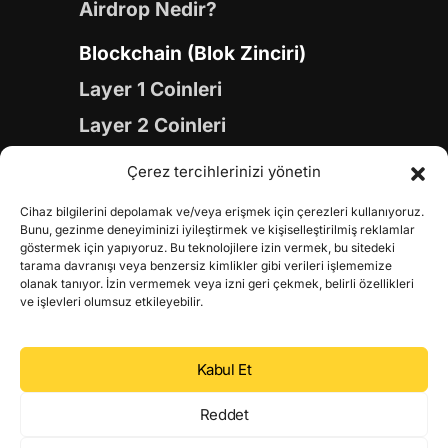
Airdrop Nedir?
Blockchain (Blok Zinciri)
Layer 1 Coinleri
Layer 2 Coinleri
Yapay Zeka (AI) Coinleri
Çerez tercihlerinizi yönetin
Meme Coinleri
Cihaz bilgilerini depolamak ve/veya erişmek için çerezleri kullanıyoruz.
Gaming Coinleri
Bunu, gezinme deneyiminizi iyileştirmek ve kişiselleştirilmiş reklamlar
göstermek için yapıyoruz. Bu teknolojilere izin vermek, bu sitedeki
RWA Coinleri
tarama davranışı veya benzersiz kimlikler gibi verileri işlememize
olanak tanıyor. İzin vermemek veya izni geri çekmek, belirli özellikleri
DeFi Coinleri
ve işlevleri olumsuz etkileyebilir.
DePIN Coinleri
Kabul Et
Metaverse Coinleri
Web 3.0 Coinleri
Reddet