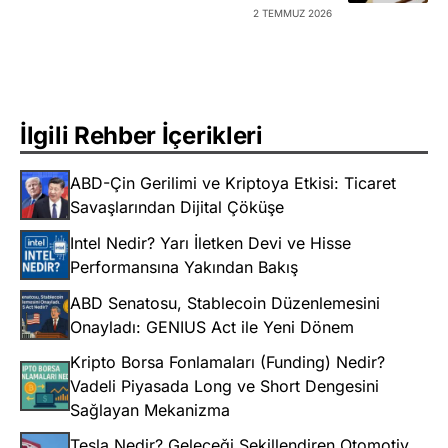
2 TEMMUZ 2026
İlgili Rehber İçerikleri
ABD-Çin Gerilimi ve Kriptoya Etkisi: Ticaret
Savaşlarından Dijital Çöküşe
Intel Nedir? Yarı İletken Devi ve Hisse
Performansına Yakından Bakış
ABD Senatosu, Stablecoin Düzenlemesini
Onayladı: GENIUS Act ile Yeni Dönem
Kripto Borsa Fonlamaları (Funding) Nedir?
Vadeli Piyasada Long ve Short Dengesini
Sağlayan Mekanizma
Tesla Nedir? Geleceği Şekillendiren Otomotiv