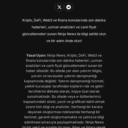
Kripto, DeFi, Web3 ve finans konularında son dakika
haberleri, uzman analizleri ve canlı fiyat
güncellemeleri sunan Ninja News ile bilgi sahibi olun
ve bir adım önde olun!
Yasal Uyarı:
Ninja News, Kripto, DeFi, Web3 ve
finans konularında son dakika haberleri, uzman
analizleri ve canlı fiyat güncellemeleri sunan bir
haber sitesidir. Bu sitede yer alan yatırım bilgisi,
yorum ve tavsiyeler yatırım danışmanlığı
kapsamında değildir. Yatırım danışmanlığı hizmeti,
yetkili kuruluşlar tarafından kişilerin risk ve getiri
tercihlerini dikkate alarak, kişiye özel olarak
sunulmaktadır. Bu sitede veya e-bültenlerimiz
kapsamındaki sözel, yazılı ve grafiksel dahil olmak
üzere tüm bilgi ve analizler; herhangi bir karara
dayanak oluşturması noktasında herhangi bir
teminat, garanti oluşturmamakta ve yalnızca bilgi
edinilmesi amacıyla paylaşılmaktadır. Ninja News
hiçbir şekil ve surette ön onay, ihbar ve ihtara gerek