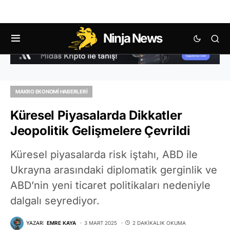
Ninja News
MAKRO EKONOMI HABERLERI
Küresel Piyasalarda Dikkatler
Jeopolitik Gelişmelere Çevrildi
Küresel piyasalarda risk iştahı, ABD ile
Ukrayna arasındaki diplomatik gerginlik ve
ABD’nin yeni ticaret politikaları nedeniyle
dalgalı seyrediyor.
YAZAR:
EMRE KAYA
3 MART 2025
2 DAKIKALIK OKUMA