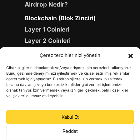
Airdrop Nedir?
Blockchain (Blok Zinciri)
Layer 1 Coinleri
Layer 2 Coinleri
Yapay Zeka (AI) Coinleri
Çerez tercihlerinizi yönetin
Meme Coinleri
Cihaz bilgilerini depolamak ve/veya erişmek için çerezleri kullanıyoruz.
Gaming Coinleri
Bunu, gezinme deneyiminizi iyileştirmek ve kişiselleştirilmiş reklamlar
göstermek için yapıyoruz. Bu teknolojilere izin vermek, bu sitedeki
RWA Coinleri
tarama davranışı veya benzersiz kimlikler gibi verileri işlememize
olanak tanıyor. İzin vermemek veya izni geri çekmek, belirli özellikleri
DeFi Coinleri
ve işlevleri olumsuz etkileyebilir.
DePIN Coinleri
Kabul Et
Metaverse Coinleri
Web 3.0 Coinleri
Reddet