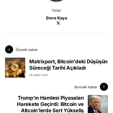
Yazar
Emre Kaya
Önceki haber
Matrixport, Bitcoin'deki Düşüşün
Süreceği Tarihi Açıkladı
28 ŞUBAT 2025
Sonraki haber
Trump’ın Hamlesi Piyasaları
Harekete Geçirdi: Bitcoin ve
Altcoin’lerde Sert Yükseliş