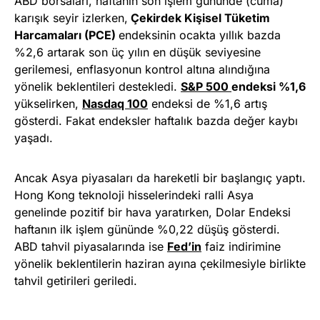
ABD borsaları, haftanın son işlem gününde (cuma)
karışık seyir izlerken,
Çekirdek Kişisel Tüketim
Harcamaları (PCE)
endeksinin ocakta yıllık bazda
%2,6 artarak son üç yılın en düşük seviyesine
gerilemesi, enflasyonun kontrol altına alındığına
yönelik beklentileri destekledi.
S&P 500
endeksi %1,6
yükselirken,
Nasdaq 100
endeksi de %1,6 artış
gösterdi. Fakat endeksler haftalık bazda değer kaybı
yaşadı.
Ancak Asya piyasaları da hareketli bir başlangıç yaptı.
Hong Kong teknoloji hisselerindeki ralli Asya
genelinde pozitif bir hava yaratırken, Dolar Endeksi
haftanın ilk işlem gününde %0,22 düşüş gösterdi.
ABD tahvil piyasalarında ise
Fed’in
faiz indirimine
yönelik beklentilerin haziran ayına çekilmesiyle birlikte
tahvil getirileri geriledi.