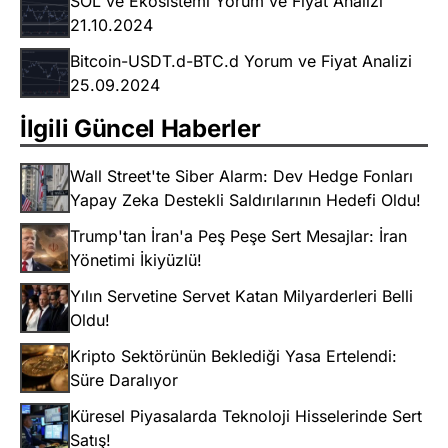
SOL ve Ekosistemi Yorum ve Fiyat Analizi
21.10.2024
Bitcoin-USDT.d-BTC.d Yorum ve Fiyat Analizi
25.09.2024
İlgili Güncel Haberler
Wall Street'te Siber Alarm: Dev Hedge Fonları
Yapay Zeka Destekli Saldırılarının Hedefi Oldu!
Trump'tan İran'a Peş Peşe Sert Mesajlar: İran
Yönetimi İkiyüzlü!
Yılın Servetine Servet Katan Milyarderleri Belli
Oldu!
Kripto Sektörünün Beklediği Yasa Ertelendi:
Süre Daralıyor
Küresel Piyasalarda Teknoloji Hisselerinde Sert
Satış!