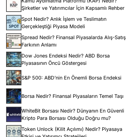
Kamu Aydınlatma Platformu (KAP) Nedir?
Şirketler ve Yatırımcılar İçin Kapsamlı Rehber
Spot Nedir? Anlık İşlem ve Teslimatın
Gerçekleştiği Piyasa Modeli
Spread Nedir? Finansal Piyasalarda Alış-Satış
Farkının Anlamı
Dow Jones Endeksi Nedir? ABD Borsa
Piyasasının Öncü Göstergesi
S&P 500: ABD’nin En Önemli Borsa Endeksi
Borsa Nedir? Finansal Piyasaların Temel Taşı
WhiteBit Borsası Nedir? Dünyanın En Güvenli
Kripto Para Borsası Olduğu Doğru mu?
Token Unlock (Kilit Açılımı) Nedir? Piyasaya
Etkisi ve Yatırımcı Stratejileri