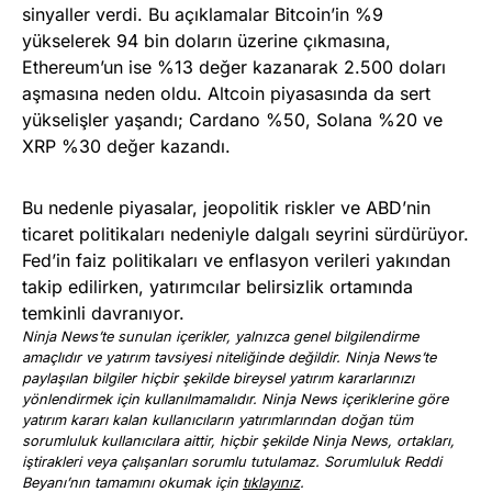
sinyaller verdi. Bu açıklamalar Bitcoin’in %9
yükselerek 94 bin doların üzerine çıkmasına,
Ethereum’un ise %13 değer kazanarak 2.500 doları
aşmasına neden oldu. Altcoin piyasasında da sert
yükselişler yaşandı; Cardano %50, Solana %20 ve
XRP %30 değer kazandı.
Bu nedenle piyasalar, jeopolitik riskler ve ABD’nin
ticaret politikaları nedeniyle dalgalı seyrini sürdürüyor.
Fed’in faiz politikaları ve enflasyon verileri yakından
takip edilirken, yatırımcılar belirsizlik ortamında
temkinli davranıyor.
Ninja News’te sunulan içerikler, yalnızca genel bilgilendirme
amaçlıdır ve yatırım tavsiyesi niteliğinde değildir. Ninja News’te
paylaşılan bilgiler hiçbir şekilde bireysel yatırım kararlarınızı
yönlendirmek için kullanılmamalıdır. Ninja News içeriklerine göre
yatırım kararı kalan kullanıcıların yatırımlarından doğan tüm
sorumluluk kullanıcılara aittir, hiçbir şekilde Ninja News, ortakları,
iştirakleri veya çalışanları sorumlu tutulamaz. Sorumluluk Reddi
Beyanı’nın tamamını okumak için
tıklayınız
.