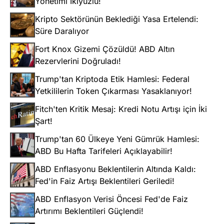
Yönetimi İkiyüzlü!
Kripto Sektörünün Beklediği Yasa Ertelendi:
Süre Daralıyor
Fort Knox Gizemi Çözüldü! ABD Altın
Rezervlerini Doğruladı!
Trump'tan Kriptoda Etik Hamlesi: Federal
Yetkililerin Token Çıkarması Yasaklanıyor!
Fitch'ten Kritik Mesaj: Kredi Notu Artışı için İki
Şart!
Trump'tan 60 Ülkeye Yeni Gümrük Hamlesi:
ABD Bu Hafta Tarifeleri Açıklayabilir!
ABD Enflasyonu Beklentilerin Altında Kaldı:
Fed'in Faiz Artışı Beklentileri Geriledi!
ABD Enflasyon Verisi Öncesi Fed'de Faiz
Artırımı Beklentileri Güçlendi!