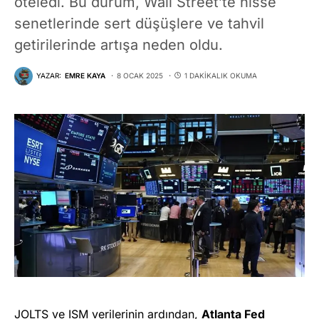
öteledi. Bu durum, Wall Street’te hisse
senetlerinde sert düşüşlere ve tahvil
getirilerinde artışa neden oldu.
YAZAR:
EMRE KAYA
8 OCAK 2025
1 DAKIKALIK OKUMA
JOLTS ve ISM verilerinin ardından,
Atlanta Fed