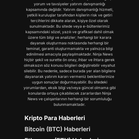
yorum ve tavsiyeler yatırım danışmanlığı
kapsamında değildir. Yatırım danışmanlığı hizmeti,
yetkili kuruluşlar tarafından kişilerin risk ve getiri
tercihlerini dikkate alarak, kişiye özel olarak
sunulmaktadır. Bu sitede veya e-bültenlerimiz
kapsamındaki sözel, yazılı ve grafiksel dahil olmak
üzere tüm bilgi ve analizler; herhangi bir karara
dayanak oluşturması noktasında herhangi bir
teminat, garanti oluşturmamakta ve yalnızca bilgi
edinilmesi amacıyla paylaşılmaktadır. Ninja News
hiçbir şekil ve surette ön onay, ihbar ve ihtara gerek
olmaksızın söz konusu bilgileri değiştirebilir veyahut
silebilir. Bu nedenle, sadece burada yer alan bilgilere
dayanarak yatırım kararı vermeniz beklentilerinize
uygun sonuçlar doğurmayabilir. Bu sitedeki
yorumlardan, eksik bilgi ve/veya güncel olmama gibi
konularda ortaya çıkabilecek zararlardan Ninja
News ve çalışanlarının herhangi bir sorumluluğu
bulunmamaktadır.
Kripto Para Haberleri
Bitcoin (BTC) Haberleri