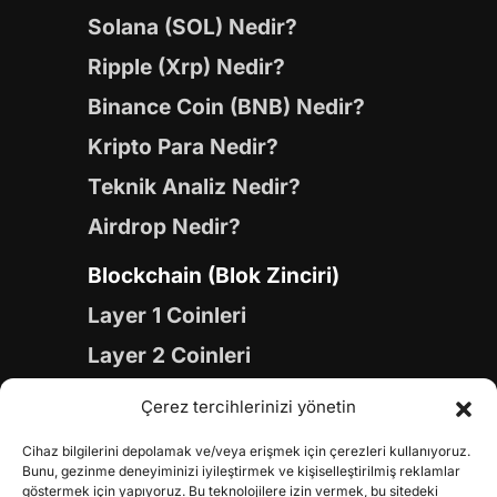
Solana (SOL) Nedir?
Ripple (Xrp) Nedir?
Binance Coin (BNB) Nedir?
Kripto Para Nedir?
Teknik Analiz Nedir?
Airdrop Nedir?
Blockchain (Blok Zinciri)
Layer 1 Coinleri
Layer 2 Coinleri
Yapay Zeka (AI) Coinleri
Çerez tercihlerinizi yönetin
Meme Coinleri
Cihaz bilgilerini depolamak ve/veya erişmek için çerezleri kullanıyoruz.
Gaming Coinleri
Bunu, gezinme deneyiminizi iyileştirmek ve kişiselleştirilmiş reklamlar
göstermek için yapıyoruz. Bu teknolojilere izin vermek, bu sitedeki