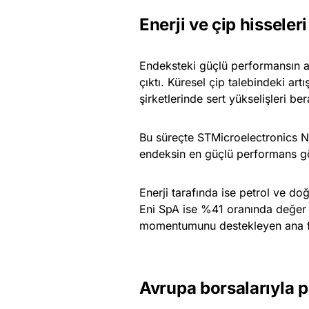
Enerji ve çip hisseleri
Endeksteki güçlü performansın ana
çıktı. Küresel çip talebindeki artı
şirketlerinde sert yükselişleri be
Bu süreçte STMicroelectronics N
endeksin en güçlü performans gös
Enerji tarafında ise petrol ve do
Eni SpA ise %41 oranında değer 
momentumunu destekleyen ana fak
Avrupa borsalarıyla p