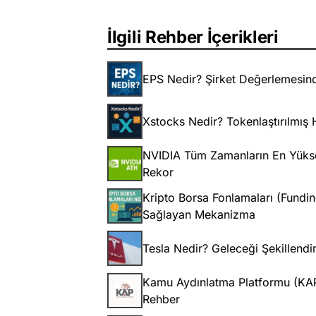
İlgili Rehber İçerikleri
EPS Nedir? Şirket Değerlemesin
Xstocks Nedir? Tokenlaştırılmış H
NVIDIA Tüm Zamanların En Yükse
Rekor
Kripto Borsa Fonlamaları (Fundi
Sağlayan Mekanizma
Tesla Nedir? Geleceği Şekillend
Kamu Aydınlatma Platformu (KAP) 
Rehber