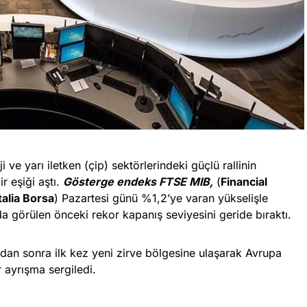
i ve yarı iletken (çip) sektörlerindeki güçlü rallinin
ir eşiği aştı.
Gösterge endeks FTSE MIB,
(
Financial
alia Borsa
) Pazartesi günü %1,2’ye varan yükselişle
a görülen önceki rekor kapanış seviyesini geride bıraktı.
radan sonra ilk kez yeni zirve bölgesine ulaşarak Avrupa
r ayrışma sergiledi.