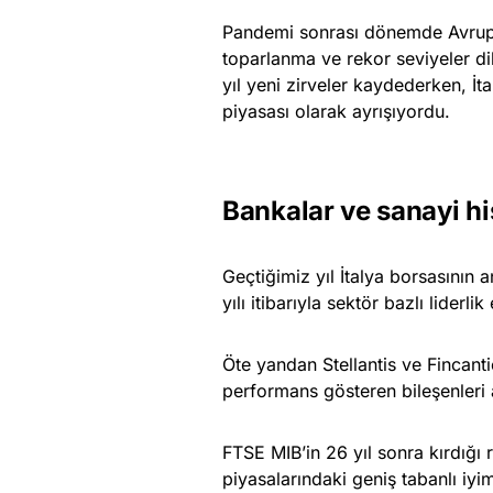
Pandemi sonrası dönemde Avrupa 
toparlanma ve rekor seviyeler d
yıl yeni zirveler kaydederken, İ
piyasası olarak ayrışıyordu.
Bankalar ve sanayi hi
Geçtiğimiz yıl İtalya borsasının
yılı itibarıyla sektör bazlı liderl
Öte yandan Stellantis ve Fincantie
performans gösteren bileşenleri a
FTSE MIB’in 26 yıl sonra kırdığ
piyasalarındaki geniş tabanlı iyim