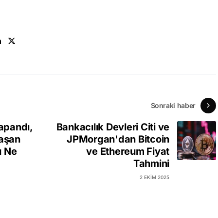
n
Sonraki haber
apandı,
Bankacılık Devleri Citi ve
laşan
JPMorgan'dan Bitcoin
u Ne
ve Ethereum Fiyat
Tahmini
2 EKIM 2025