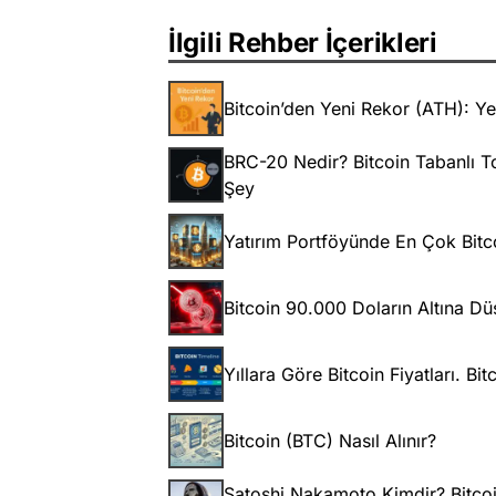
İlgili Rehber İçerikleri
Bitcoin’den Yeni Rekor (ATH): Ye
BRC-20 Nedir? Bitcoin Tabanlı 
Şey
Yatırım Portföyünde En Çok Bitc
Bitcoin 90.000 Doların Altına Dü
Yıllara Göre Bitcoin Fiyatları. B
Bitcoin (BTC) Nasıl Alınır?
Satoshi Nakamoto Kimdir? Bitcoin