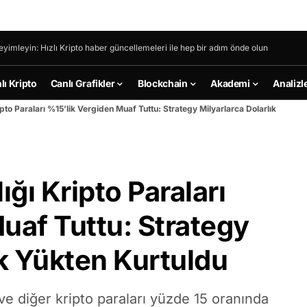
eyimleyin: Hızlı Kripto haber güncellemeleri ile hep bir adım önde olun
lı Kripto
Canlı Grafikler
Blockchain
Akademi
Analizl
to Paraları %15’lik Vergiden Muaf Tuttu: Strategy Milyarlarca Dolarlık
ğı Kripto Paraları
uaf Tuttu: Strategy
ık Yükten Kurtuldu
ve diğer kripto paraları yüzde 15 oranında