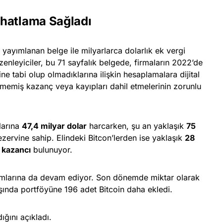
hatlama Sağladı
n yayımlanan belge ile milyarlarca dolarlık ek vergi
nleyiciler, bu 71 sayfalık belgede, firmaların 2022’de
e tabi olup olmadıklarına ilişkin hesaplamalara dijital
şmemiş kazanç veya kayıpları dahil etmelerinin zorunlu
larına
47,4 milyar dolar
harcarken, şu an yaklaşık
75
zervine sahip. Elindeki Bitcon’lerden ise yaklaşık
28
 kazancı
bulunuyor.
alımlarına da devam ediyor. Son dönemde miktar olarak
şında portföyüne 196 adet Bitcoin daha ekledi.
ığını açıkladı.