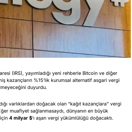
resi (IRS), yayımladığı yeni rehberle Bitcoin ve diğer
miş kazançların %15’lik kurumsal alternatif asgari vergi
lmeyeceğini duyurdu.
dığı varlıklardan doğacak olan “kağıt kazançlara” vergi
 Eğer muafiyet sağlanmasaydı, dünyanın en büyük
için
4 milyar $
‘ı aşan vergi yükümlülüğü doğacaktı.