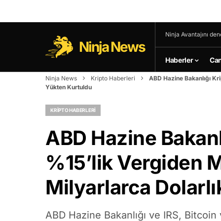
Ninja Avantajını den
Ninja News
Haberler
Can
Ninja News
Kripto Haberleri
ABD Hazine Bakanlığı Krip
Yükten Kurtuldu
KRIPTO HABERLERI
ABD Hazine Bakanlı
%15’lik Vergiden M
Milyarlarca Dolarl
ABD Hazine Bakanlığı ve IRS, Bitcoin 