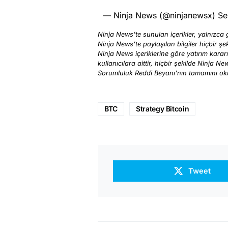
— Ninja News (@ninjanewsx)
Se
Ninja News’te sunulan içerikler, yalnızca g
Ninja News’te paylaşılan bilgiler hiçbir şek
Ninja News içeriklerine göre yatırım karar
kullanıcılara aittir, hiçbir şekilde Ninja N
Sorumluluk Reddi Beyanı’nın tamamını o
BTC
Strategy Bitcoin
Tweet