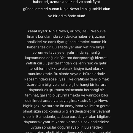
haberleri, uzman analizleri ve canlı fiyat
güncellemeleri sunan Ninja News ile bilgi sahibi olun
ve bir adım önde olun!
Yasal Uyarı:
Ninja News, Kripto, DeFi, Web3 ve
finans konularında son dakika haberleri, uzman
analizleri ve canlı fiyat güncellemeleri sunan bir
haber sitesidir. Bu sitede yer alan yatırım bilgisi,
yorum ve tavsiyeler yatırım danışmanlığı
kapsamında değildir. Yatırım danışmanlığı hizmeti,
yetkili kuruluşlar tarafından kişilerin risk ve getiri
tercihlerini dikkate alarak, kişiye özel olarak
sunulmaktadır. Bu sitede veya e-bültenlerimiz
kapsamındaki sözel, yazılı ve grafiksel dahil olmak
üzere tüm bilgi ve analizler; herhangi bir karara
dayanak oluşturması noktasında herhangi bir
teminat, garanti oluşturmamakta ve yalnızca bilgi
edinilmesi amacıyla paylaşılmaktadır. Ninja News
hiçbir şekil ve surette ön onay, ihbar ve ihtara gerek
olmaksızın söz konusu bilgileri değiştirebilir veyahut
silebilir. Bu nedenle, sadece burada yer alan bilgilere
dayanarak yatırım kararı vermeniz beklentilerinize
uygun sonuçlar doğurmayabilir. Bu sitedeki
yorumlardan, eksik bilgi ve/veya güncel olmama gibi