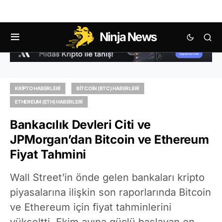
Ninja News
KRIPTO HABERLERI
BITCOIN (BTC) HABERLERI
ETHEREUM (ETH) HABERLERI
Bankacılık Devleri Citi ve
JPMorgan’dan Bitcoin ve Ethereum
Fiyat Tahmini
Wall Street’in önde gelen bankaları kripto
piyasalarına ilişkin son raporlarında Bitcoin
ve Ethereum için fiyat tahminlerini
yükseltti. Ekim ayına güçlü başlayan en