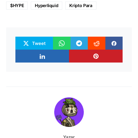
$HYPE
Hyperliquid
Kripto Para
Tweet
Yazar