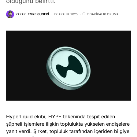
olduğunu belirtti.
YAZAR:
EMRE GUNERI
22 ARALIK 2025
2 DAKIKALIK OKUMA
Hyperliquid
ekibi, HYPE tokenında tespit edilen
şüpheli işlemlere ilişkin toplulukta yükselen endişelere
yanıt verdi. Şirket, topluluk tarafından içeriden bilgiye