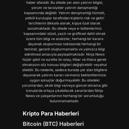
haber sitesidir. Bu sitede yer alan yatırım bilgisi,
yorum ve tavsiyeler yatırım danışmanlığı
kapsamında değildir. Yatırım danışmanlığı hizmeti,
yetkili kuruluşlar tarafından kişilerin risk ve getiri
tercihlerini dikkate alarak, kişiye özel olarak
sunulmaktadır. Bu sitede veya e-bültenlerimiz
kapsamındaki sözel, yazılı ve grafiksel dahil olmak
üzere tüm bilgi ve analizler; herhangi bir karara
dayanak oluşturması noktasında herhangi bir
teminat, garanti oluşturmamakta ve yalnızca bilgi
edinilmesi amacıyla paylaşılmaktadır. Ninja News
hiçbir şekil ve surette ön onay, ihbar ve ihtara gerek
olmaksızın söz konusu bilgileri değiştirebilir veyahut
silebilir. Bu nedenle, sadece burada yer alan bilgilere
dayanarak yatırım kararı vermeniz beklentilerinize
uygun sonuçlar doğurmayabilir. Bu sitedeki
yorumlardan, eksik bilgi ve/veya güncel olmama gibi
konularda ortaya çıkabilecek zararlardan Ninja
News ve çalışanlarının herhangi bir sorumluluğu
bulunmamaktadır.
Kripto Para Haberleri
Bitcoin (BTC) Haberleri