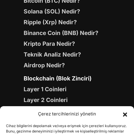
Bitcoin (BTC) Nedir?
Solana (SOL) Nedir?
Ripple (Xrp) Nedir?
Binance Coin (BNB) Nedir?
Kripto Para Nedir?
Teknik Analiz Nedir?
Airdrop Nedir?
Blockchain (Blok Zinciri)
Layer 1 Coinleri
Layer 2 Coinleri
Yapay Zeka (AI) Coinleri
Çerez tercihlerinizi yönetin
Meme Coinleri
Cihaz bilgilerini depolamak ve/veya erişmek için çerezleri kullanıyoruz.
Gaming Coinleri
Bunu, gezinme deneyiminizi iyileştirmek ve kişiselleştirilmiş reklamlar