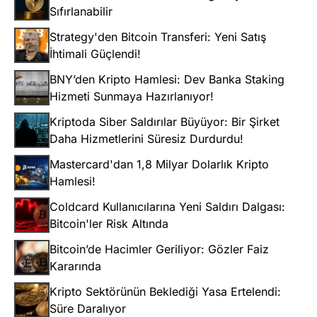
Sıfırlanabilir
Strategy'den Bitcoin Transferi: Yeni Satış
İhtimali Güçlendi!
BNY’den Kripto Hamlesi: Dev Banka Staking
Hizmeti Sunmaya Hazırlanıyor!
Kriptoda Siber Saldırılar Büyüyor: Bir Şirket
Daha Hizmetlerini Süresiz Durdurdu!
Mastercard'dan 1,8 Milyar Dolarlık Kripto
Hamlesi!
Coldcard Kullanıcılarına Yeni Saldırı Dalgası:
Bitcoin'ler Risk Altında
Bitcoin’de Hacimler Geriliyor: Gözler Faiz
Kararında
Kripto Sektörünün Beklediği Yasa Ertelendi:
Süre Daralıyor