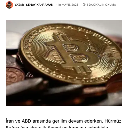
YAZAR:
SENAY KAHRAMAN
18 MAYIS 2026
1 DAKIKALIK OKUMA
İran ve ABD arasında gerilim devam ederken, Hürmüz
Boğazı’nın stratejik önemi ve konumu sebebiyle