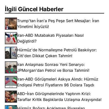
İlgili Güncel Haberler
Trump'tan İran'a Peş Peşe Sert Mesajlar: İran
Yönetimi İkiyüzlü!
İran-ABD Mutabakatı Piyasaları Nasıl
Değiştirdi?
Hürmüz'de Normalleşme Petrolü Baskılıyor:
Citi'den Dikkat Çeken Tahmin!
İran Anlaşması Sonrası Yeni Senaryo:
JPMorgan'dan Petrol ve Borsa Tahmini!
İran-ABD Görüşmeleri Askıya Alındı: Hürmüz
Endişesi Petrol Fiyatlarını 96 Dolara Taşıdı
ABD–İran Görüşmelerinde Yaptırım Krizi:
Taraflar Kritik Başlıklarda Uzlaşma Arayışında!
Hürmüz Boğazı Açıklaması Piyasaları