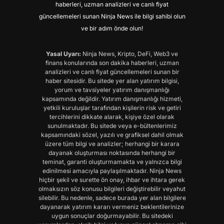
haberleri, uzman analizleri ve canlı fiyat
güncellemeleri sunan Ninja News ile bilgi sahibi olun
ve bir adım önde olun!
Yasal Uyarı:
Ninja News, Kripto, DeFi, Web3 ve
finans konularında son dakika haberleri, uzman
analizleri ve canlı fiyat güncellemeleri sunan bir
haber sitesidir. Bu sitede yer alan yatırım bilgisi,
yorum ve tavsiyeler yatırım danışmanlığı
kapsamında değildir. Yatırım danışmanlığı hizmeti,
yetkili kuruluşlar tarafından kişilerin risk ve getiri
tercihlerini dikkate alarak, kişiye özel olarak
sunulmaktadır. Bu sitede veya e-bültenlerimiz
kapsamındaki sözel, yazılı ve grafiksel dahil olmak
üzere tüm bilgi ve analizler; herhangi bir karara
dayanak oluşturması noktasında herhangi bir
teminat, garanti oluşturmamakta ve yalnızca bilgi
edinilmesi amacıyla paylaşılmaktadır. Ninja News
hiçbir şekil ve surette ön onay, ihbar ve ihtara gerek
olmaksızın söz konusu bilgileri değiştirebilir veyahut
silebilir. Bu nedenle, sadece burada yer alan bilgilere
dayanarak yatırım kararı vermeniz beklentilerinize
uygun sonuçlar doğurmayabilir. Bu sitedeki