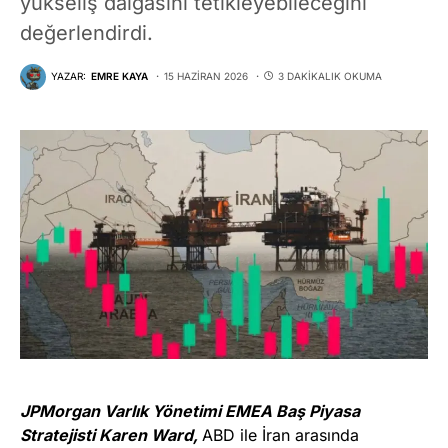
yükseliş dalgasını tetikleyebileceğini
değerlendirdi.
YAZAR:
EMRE KAYA
15 HAZIRAN 2026
3 DAKIKALIK OKUMA
JPMorgan Varlık Yönetimi EMEA Baş Piyasa
Stratejisti Karen Ward,
ABD ile İran arasında