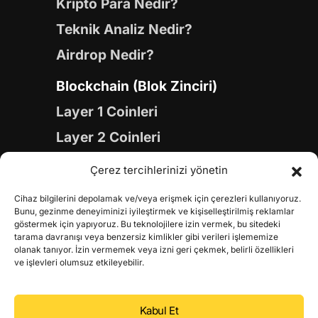
Kripto Para Nedir?
Teknik Analiz Nedir?
Airdrop Nedir?
Blockchain (Blok Zinciri)
Layer 1 Coinleri
Layer 2 Coinleri
Yapay Zeka (AI) Coinleri
Çerez tercihlerinizi yönetin
Meme Coinleri
Cihaz bilgilerini depolamak ve/veya erişmek için çerezleri kullanıyoruz.
Gaming Coinleri
Bunu, gezinme deneyiminizi iyileştirmek ve kişiselleştirilmiş reklamlar
göstermek için yapıyoruz. Bu teknolojilere izin vermek, bu sitedeki
RWA Coinleri
tarama davranışı veya benzersiz kimlikler gibi verileri işlememize
olanak tanıyor. İzin vermemek veya izni geri çekmek, belirli özellikleri
DeFi Coinleri
ve işlevleri olumsuz etkileyebilir.
DePIN Coinleri
Kabul Et
Metaverse Coinleri