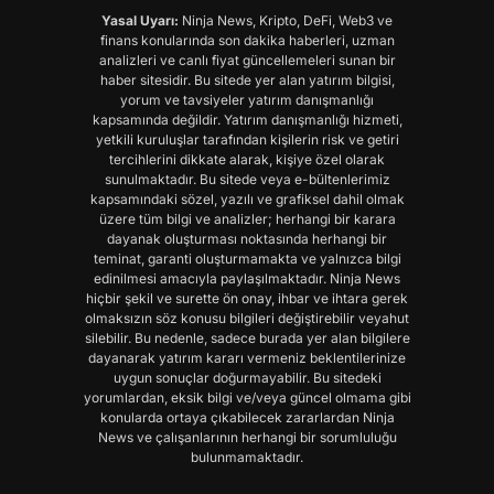
Yasal Uyarı:
Ninja News, Kripto, DeFi, Web3 ve
finans konularında son dakika haberleri, uzman
analizleri ve canlı fiyat güncellemeleri sunan bir
haber sitesidir. Bu sitede yer alan yatırım bilgisi,
yorum ve tavsiyeler yatırım danışmanlığı
kapsamında değildir. Yatırım danışmanlığı hizmeti,
yetkili kuruluşlar tarafından kişilerin risk ve getiri
tercihlerini dikkate alarak, kişiye özel olarak
sunulmaktadır. Bu sitede veya e-bültenlerimiz
kapsamındaki sözel, yazılı ve grafiksel dahil olmak
üzere tüm bilgi ve analizler; herhangi bir karara
dayanak oluşturması noktasında herhangi bir
teminat, garanti oluşturmamakta ve yalnızca bilgi
edinilmesi amacıyla paylaşılmaktadır. Ninja News
hiçbir şekil ve surette ön onay, ihbar ve ihtara gerek
olmaksızın söz konusu bilgileri değiştirebilir veyahut
silebilir. Bu nedenle, sadece burada yer alan bilgilere
dayanarak yatırım kararı vermeniz beklentilerinize
uygun sonuçlar doğurmayabilir. Bu sitedeki
yorumlardan, eksik bilgi ve/veya güncel olmama gibi
konularda ortaya çıkabilecek zararlardan Ninja
News ve çalışanlarının herhangi bir sorumluluğu
bulunmamaktadır.