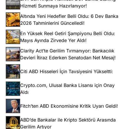
Hizmeti Sunmaya Hazırlanıyor!
Altında Yeni Hedefler Belli Oldu: 6 Dev Banka
2026 Tahminlerini Güncelledi!
En Yüksek Reel Getiri Şampiyonu Belli Oldu:
Mayıs Ayında Zirvede Yer Aldı!
Clarity Act’te Gerilim Tırmanıyor: Bankacılık
Devleri İtiraz Ederken Senatodan Net Mesaj!
Citi ABD Hisseleri İçin Tavsiyesini Yükseltti:
Crypto.com, Ulusal Banka Lisansı için Onay
Aldı
Fitch’ten ABD Ekonomisine Kritik Uyarı Geldi!
ABD’de Bankalar ile Kripto Sektörü Arasında
Gerilim Artıyor