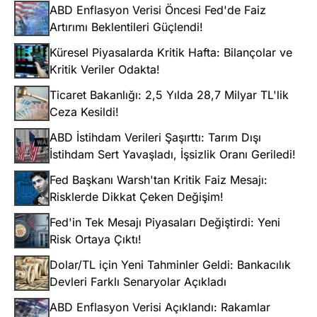
ABD Enflasyon Verisi Öncesi Fed'de Faiz
Artırımı Beklentileri Güçlendi!
Küresel Piyasalarda Kritik Hafta: Bilançolar ve
Kritik Veriler Odakta!
Ticaret Bakanlığı: 2,5 Yılda 28,7 Milyar TL'lik
Ceza Kesildi!
ABD İstihdam Verileri Şaşırttı: Tarım Dışı
İstihdam Sert Yavaşladı, İşsizlik Oranı Geriledi!
Fed Başkanı Warsh'tan Kritik Faiz Mesajı:
Risklerde Dikkat Çeken Değişim!
Fed'in Tek Mesajı Piyasaları Değiştirdi: Yeni
Risk Ortaya Çıktı!
Dolar/TL için Yeni Tahminler Geldi: Bankacılık
Devleri Farklı Senaryolar Açıkladı
ABD Enflasyon Verisi Açıklandı: Rakamlar