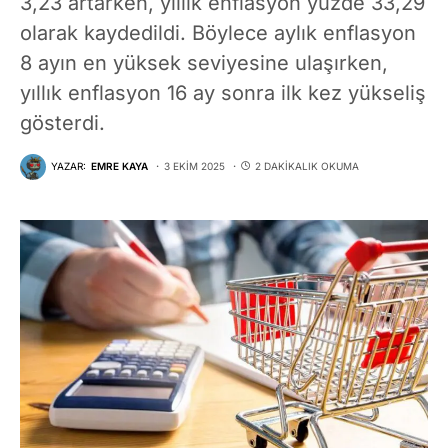
3,23 artarken, yıllık enflasyon yüzde 33,29
olarak kaydedildi. Böylece aylık enflasyon
8 ayın en yüksek seviyesine ulaşırken,
yıllık enflasyon 16 ay sonra ilk kez yükseliş
gösterdi.
YAZAR:
EMRE KAYA
3 EKIM 2025
2 DAKIKALIK OKUMA