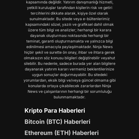
kapsamında değildir. Yatırım danışmanlığı hizmeti,
yetkili kuruluşlar tarafından kişilerin risk ve getiri
tercihlerini dikkate alarak, kişiye özel olarak
sunulmaktadır. Bu sitede veya e-bültenlerimiz
kapsamındaki sözel, yazılı ve grafiksel dahil olmak
üzere tüm bilgi ve analizler; herhangi bir karara
dayanak oluşturması noktasında herhangi bir
teminat, garanti oluşturmamakta ve yalnızca bilgi
edinilmesi amacıyla paylaşılmaktadır. Ninja News
hiçbir şekil ve surette ön onay, ihbar ve ihtara gerek
olmaksızın söz konusu bilgileri değiştirebilir veyahut
silebilir. Bu nedenle, sadece burada yer alan bilgilere
dayanarak yatırım kararı vermeniz beklentilerinize
uygun sonuçlar doğurmayabilir. Bu sitedeki
yorumlardan, eksik bilgi ve/veya güncel olmama gibi
konularda ortaya çıkabilecek zararlardan Ninja
News ve çalışanlarının herhangi bir sorumluluğu
bulunmamaktadır.
Kripto Para Haberleri
Bitcoin (BTC) Haberleri
Ethereum (ETH) Haberleri