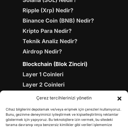
Solana (SOL) Nedir?
Ripple (Xrp) Nedir?
Binance Coin (BNB) Nedir?
Kripto Para Nedir?
Teknik Analiz Nedir?
Airdrop Nedir?
Blockchain (Blok Zinciri)
Layer 1 Coinleri
Layer 2 Coinleri
Yapay Zeka (AI) Coinleri
Çerez tercihlerinizi yönetin
Meme Coinleri
Cihaz bilgilerini depolamak ve/veya erişmek için çerezleri kullanıyoruz.
Gaming Coinleri
Bunu, gezinme deneyiminizi iyileştirmek ve kişiselleştirilmiş reklamlar
göstermek için yapıyoruz. Bu teknolojilere izin vermek, bu sitedeki
RWA Coinleri
tarama davranışı veya benzersiz kimlikler gibi verileri işlememize