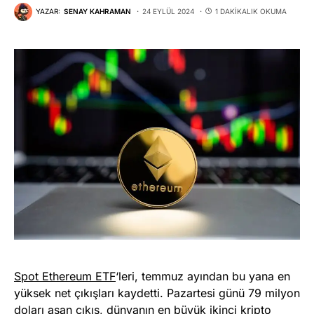
YAZAR:
SENAY KAHRAMAN
24 EYLÜL 2024
1 DAKIKALIK OKUMA
Spot Ethereum ETF
‘leri, temmuz ayından bu yana en
yüksek net çıkışları kaydetti. Pazartesi günü 79 milyon
doları aşan çıkış, dünyanın en büyük ikinci kripto