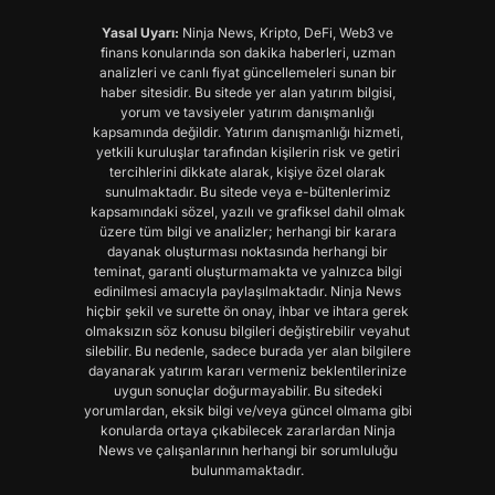
Yasal Uyarı:
Ninja News, Kripto, DeFi, Web3 ve
finans konularında son dakika haberleri, uzman
analizleri ve canlı fiyat güncellemeleri sunan bir
haber sitesidir. Bu sitede yer alan yatırım bilgisi,
yorum ve tavsiyeler yatırım danışmanlığı
kapsamında değildir. Yatırım danışmanlığı hizmeti,
yetkili kuruluşlar tarafından kişilerin risk ve getiri
tercihlerini dikkate alarak, kişiye özel olarak
sunulmaktadır. Bu sitede veya e-bültenlerimiz
kapsamındaki sözel, yazılı ve grafiksel dahil olmak
üzere tüm bilgi ve analizler; herhangi bir karara
dayanak oluşturması noktasında herhangi bir
teminat, garanti oluşturmamakta ve yalnızca bilgi
edinilmesi amacıyla paylaşılmaktadır. Ninja News
hiçbir şekil ve surette ön onay, ihbar ve ihtara gerek
olmaksızın söz konusu bilgileri değiştirebilir veyahut
silebilir. Bu nedenle, sadece burada yer alan bilgilere
dayanarak yatırım kararı vermeniz beklentilerinize
uygun sonuçlar doğurmayabilir. Bu sitedeki
yorumlardan, eksik bilgi ve/veya güncel olmama gibi
konularda ortaya çıkabilecek zararlardan Ninja
News ve çalışanlarının herhangi bir sorumluluğu
bulunmamaktadır.