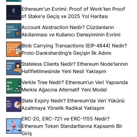
Ethereum'un Evrimi: Proof of Work'ten Proof
of Stake'e Geçiş ve 2025 Yol Haritası
Account Abstraction Nedir? Cüzdanların
Akıllanması ve Kullanıcı Deneyiminin Evrimi
Blob Carrying Transactions (EIP-4844) Nedir?
Proto-Danksharding’e Geçişin İlk Adımı
Stateless Clients Nedir? Ethereum Node’larının
Hafifletilmesinde Yeni Nesil Yaklaşım
Verkle Tree Nedir? Ethereum’un Veri Yapısında
Merkle Ağacına Alternatif Yeni Model
State Expiry Nedir? Ethereum’da Veri Yükünü
Azaltmaya Yönelik Radikal Yaklaşım
ERC-20, ERC-721 ve ERC-1155 Nedir?
Ethereum Token Standartlarına Kapsamlı Bir
Giriş