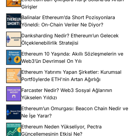
Girişler
Balinalar Ethereum’da Short Pozisyonlara
Yöneldi: On-Chain Veriler Ne Diyor?
Danksharding Nedir? Ethereum’un Gelecek
Ölçeklenebilirlik Stratejisi
Ethereum 10 Yaşında: Akıllı Sözleşmelerin ve
Web3’ün Devrimsel On Yılı
Ethereum Yatırımı Yapan Şirketler: Kurumsal
Portföylerde ETH'nin Artan Ağırlığı
Farcaster Nedir? Web3 Sosyal Ağlarının
Yükselen Yıldızı
Ethereum’un Omurgası: Beacon Chain Nedir ve
Ne İşe Yarar?
Ethereum Neden Yükseliyor, Pectra
Güncellemesinin Etkisi Ne?