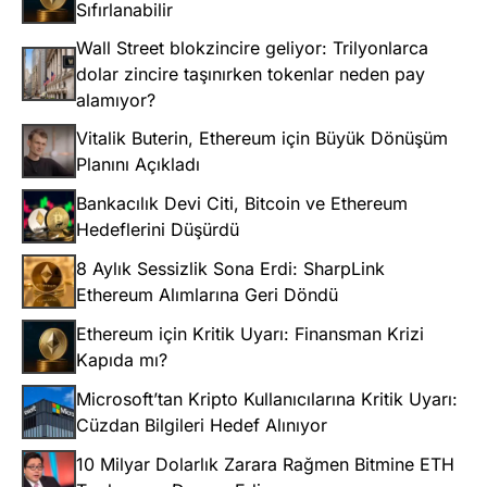
Sıfırlanabilir
Wall Street blokzincire geliyor: Trilyonlarca
dolar zincire taşınırken tokenlar neden pay
alamıyor?
Vitalik Buterin, Ethereum için Büyük Dönüşüm
Planını Açıkladı
Bankacılık Devi Citi, Bitcoin ve Ethereum
Hedeflerini Düşürdü
8 Aylık Sessizlik Sona Erdi: SharpLink
Ethereum Alımlarına Geri Döndü
Ethereum için Kritik Uyarı: Finansman Krizi
Kapıda mı?
Microsoft’tan Kripto Kullanıcılarına Kritik Uyarı:
Cüzdan Bilgileri Hedef Alınıyor
10 Milyar Dolarlık Zarara Rağmen Bitmine ETH