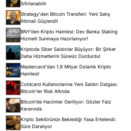
Sıfırlanabilir
Strategy'den Bitcoin Transferi: Yeni Satış
İhtimali Güçlendi!
BNY’den Kripto Hamlesi: Dev Banka Staking
Hizmeti Sunmaya Hazırlanıyor!
Kriptoda Siber Saldırılar Büyüyor: Bir Şirket
Daha Hizmetlerini Süresiz Durdurdu!
Mastercard'dan 1,8 Milyar Dolarlık Kripto
Hamlesi!
Coldcard Kullanıcılarına Yeni Saldırı Dalgası:
Bitcoin'ler Risk Altında
Bitcoin’de Hacimler Geriliyor: Gözler Faiz
Kararında
Kripto Sektörünün Beklediği Yasa Ertelendi:
Süre Daralıyor