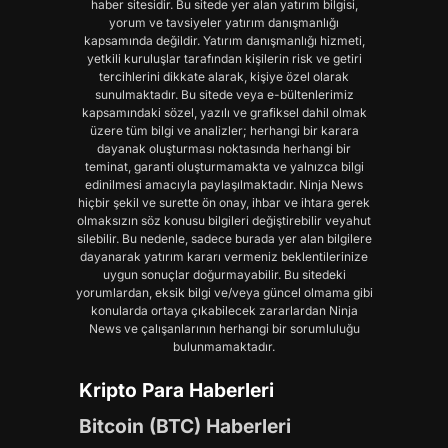
haber sitesidir. Bu sitede yer alan yatırım bilgisi,
yorum ve tavsiyeler yatırım danışmanlığı
kapsamında değildir. Yatırım danışmanlığı hizmeti,
yetkili kuruluşlar tarafından kişilerin risk ve getiri
tercihlerini dikkate alarak, kişiye özel olarak
sunulmaktadır. Bu sitede veya e-bültenlerimiz
kapsamındaki sözel, yazılı ve grafiksel dahil olmak
üzere tüm bilgi ve analizler; herhangi bir karara
dayanak oluşturması noktasında herhangi bir
teminat, garanti oluşturmamakta ve yalnızca bilgi
edinilmesi amacıyla paylaşılmaktadır. Ninja News
hiçbir şekil ve surette ön onay, ihbar ve ihtara gerek
olmaksızın söz konusu bilgileri değiştirebilir veyahut
silebilir. Bu nedenle, sadece burada yer alan bilgilere
dayanarak yatırım kararı vermeniz beklentilerinize
uygun sonuçlar doğurmayabilir. Bu sitedeki
yorumlardan, eksik bilgi ve/veya güncel olmama gibi
konularda ortaya çıkabilecek zararlardan Ninja
News ve çalışanlarının herhangi bir sorumluluğu
bulunmamaktadır.
Kripto Para Haberleri
Bitcoin (BTC) Haberleri