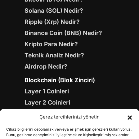
Solana (SOL) Nedir?
Ripple (Xrp) Nedir?
Binance Coin (BNB) Nedir?
Kripto Para Nedir?
Teknik Analiz Nedir?
Airdrop Nedir?
Blockchain (Blok Zinciri)
Layer 1 Coinleri
Layer 2 Coinleri
Yapay Zeka (AI) Coinleri
Çerez tercihlerinizi yönetin
Meme Coinleri
Cihaz bilgilerini depolamak ve/veya erişmek için çerezleri kullanıyoruz.
Gaming Coinleri
Bunu, gezinme deneyiminizi iyileştirmek ve kişiselleştirilmiş reklamlar