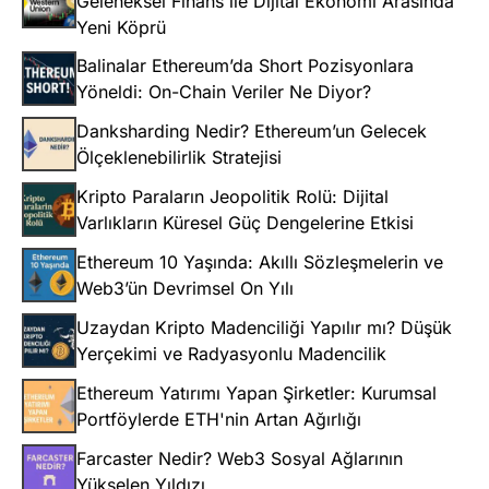
Geleneksel Finans ile Dijital Ekonomi Arasında
Yeni Köprü
Balinalar Ethereum’da Short Pozisyonlara
Yöneldi: On-Chain Veriler Ne Diyor?
Danksharding Nedir? Ethereum’un Gelecek
Ölçeklenebilirlik Stratejisi
Kripto Paraların Jeopolitik Rolü: Dijital
Varlıkların Küresel Güç Dengelerine Etkisi
Ethereum 10 Yaşında: Akıllı Sözleşmelerin ve
Web3’ün Devrimsel On Yılı
Uzaydan Kripto Madenciliği Yapılır mı? Düşük
Yerçekimi ve Radyasyonlu Madencilik
Ethereum Yatırımı Yapan Şirketler: Kurumsal
Portföylerde ETH'nin Artan Ağırlığı
Farcaster Nedir? Web3 Sosyal Ağlarının
Yükselen Yıldızı