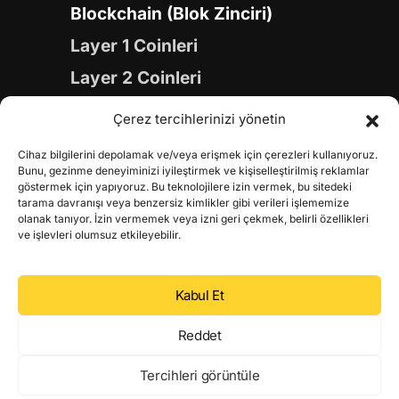
Blockchain (Blok Zinciri)
Layer 1 Coinleri
Layer 2 Coinleri
Yapay Zeka (AI) Coinleri
Çerez tercihlerinizi yönetin
Meme Coinleri
Cihaz bilgilerini depolamak ve/veya erişmek için çerezleri kullanıyoruz.
Gaming Coinleri
Bunu, gezinme deneyiminizi iyileştirmek ve kişiselleştirilmiş reklamlar
göstermek için yapıyoruz. Bu teknolojilere izin vermek, bu sitedeki
RWA Coinleri
tarama davranışı veya benzersiz kimlikler gibi verileri işlememize
olanak tanıyor. İzin vermemek veya izni geri çekmek, belirli özellikleri
DeFi Coinleri
ve işlevleri olumsuz etkileyebilir.
DePIN Coinleri
Kabul Et
Metaverse Coinleri
Web 3.0 Coinleri
Reddet
Coin Türevleri
Tercihleri görüntüle