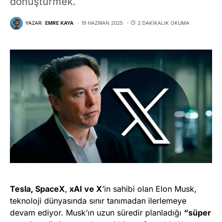
dönüştürmek.
YAZAR:
EMRE KAYA
19 HAZIRAN 2025
2 DAKIKALIK OKUMA
Tesla, SpaceX
,
xAI ve X
’in sahibi olan Elon Musk,
teknoloji dünyasında sınır tanımadan ilerlemeye
devam ediyor. Musk’ın uzun süredir planladığı
“süper