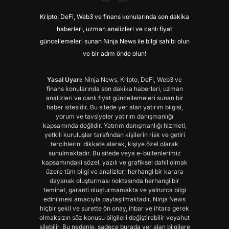
Kripto, DeFi, Web3 ve finans konularında son dakika
haberleri, uzman analizleri ve canlı fiyat
güncellemeleri sunan Ninja News ile bilgi sahibi olun
ve bir adım önde olun!
Yasal Uyarı:
Ninja News, Kripto, DeFi, Web3 ve
finans konularında son dakika haberleri, uzman
analizleri ve canlı fiyat güncellemeleri sunan bir
haber sitesidir. Bu sitede yer alan yatırım bilgisi,
yorum ve tavsiyeler yatırım danışmanlığı
kapsamında değildir. Yatırım danışmanlığı hizmeti,
yetkili kuruluşlar tarafından kişilerin risk ve getiri
tercihlerini dikkate alarak, kişiye özel olarak
sunulmaktadır. Bu sitede veya e-bültenlerimiz
kapsamındaki sözel, yazılı ve grafiksel dahil olmak
üzere tüm bilgi ve analizler; herhangi bir karara
dayanak oluşturması noktasında herhangi bir
teminat, garanti oluşturmamakta ve yalnızca bilgi
edinilmesi amacıyla paylaşılmaktadır. Ninja News
hiçbir şekil ve surette ön onay, ihbar ve ihtara gerek
olmaksızın söz konusu bilgileri değiştirebilir veyahut
silebilir. Bu nedenle, sadece burada yer alan bilgilere