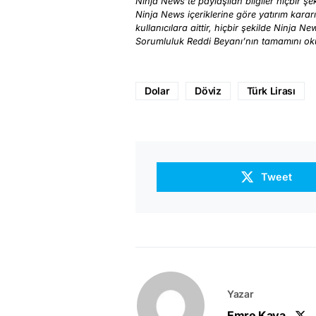
Ninja News’te paylaşılan bilgiler hiçbir şek
Ninja News içeriklerine göre yatırım karar
kullanıcılara aittir, hiçbir şekilde Ninja N
Sorumluluk Reddi Beyanı’nın tamamını o
Dolar
Döviz
Türk Lirası
Tweet
Yazar
Emre Kaya