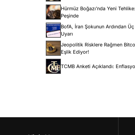
Hürmüz Boğazı’nda Yeni Tehlike: 
Peşinde
BofA, İran Şokunun Ardından Üç S
Uyarı
Jeopolitik Risklere Rağmen Bitco
Eşlik Ediyor!
TCMB Anketi Açıklandı: Enflasyo