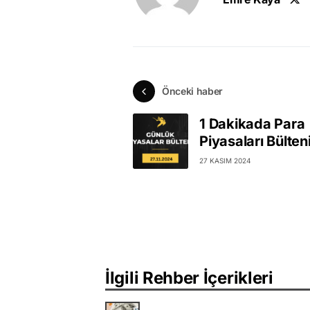
Önceki haber
1 Dakikada Para
Piyasaları Bülten
27 KASIM 2024
İlgili Rehber İçerikleri