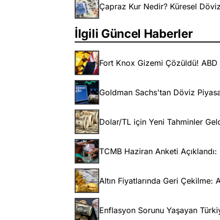
Çapraz Kur Nedir? Küresel Döviz
İlgili Güncel Haberler
Fort Knox Gizemi Çözüldü! ABD A
Goldman Sachs'tan Döviz Piyasas
Dolar/TL için Yeni Tahminler Geld
TCMB Haziran Anketi Açıklandı: E
Altın Fiyatlarında Geri Çekilme: 
Enflasyon Sorunu Yaşayan Türkiy