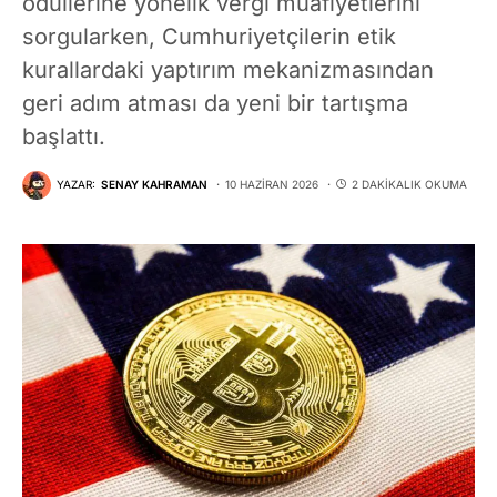
ödüllerine yönelik vergi muafiyetlerini
sorgularken, Cumhuriyetçilerin etik
kurallardaki yaptırım mekanizmasından
geri adım atması da yeni bir tartışma
başlattı.
YAZAR:
SENAY KAHRAMAN
10 HAZIRAN 2026
2 DAKIKALIK OKUMA