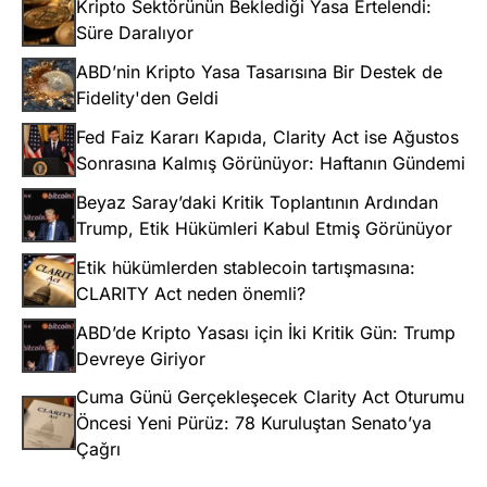
Kripto Sektörünün Beklediği Yasa Ertelendi:
Süre Daralıyor
ABD’nin Kripto Yasa Tasarısına Bir Destek de
Fidelity'den Geldi
Fed Faiz Kararı Kapıda, Clarity Act ise Ağustos
Sonrasına Kalmış Görünüyor: Haftanın Gündemi
Beyaz Saray’daki Kritik Toplantının Ardından
Trump, Etik Hükümleri Kabul Etmiş Görünüyor
Etik hükümlerden stablecoin tartışmasına:
CLARITY Act neden önemli?
ABD’de Kripto Yasası için İki Kritik Gün: Trump
Devreye Giriyor
Cuma Günü Gerçekleşecek Clarity Act Oturumu
Öncesi Yeni Pürüz: 78 Kuruluştan Senato’ya
Çağrı