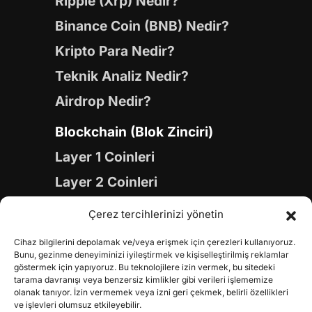
Ripple (Xrp) Nedir?
Binance Coin (BNB) Nedir?
Kripto Para Nedir?
Teknik Analiz Nedir?
Airdrop Nedir?
Blockchain (Blok Zinciri)
Layer 1 Coinleri
Layer 2 Coinleri
Yapay Zeka (AI) Coinleri
Çerez tercihlerinizi yönetin
Meme Coinleri
Cihaz bilgilerini depolamak ve/veya erişmek için çerezleri kullanıyoruz.
Gaming Coinleri
Bunu, gezinme deneyiminizi iyileştirmek ve kişiselleştirilmiş reklamlar
göstermek için yapıyoruz. Bu teknolojilere izin vermek, bu sitedeki
RWA Coinleri
tarama davranışı veya benzersiz kimlikler gibi verileri işlememize
olanak tanıyor. İzin vermemek veya izni geri çekmek, belirli özellikleri
DeFi Coinleri
ve işlevleri olumsuz etkileyebilir.