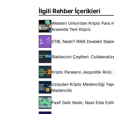
İlgili Rehber İçerikleri
Western Union’dan Kripto Para Ha
Arasında Yeni Köprü
STBL Nedir? RWA Destekli Stabl
Stablecoin Çeşitleri: Collaterali
Kripto Paraların Jeopolitik Rolü: 
Uzaydan Kripto Madenciliği Yapı
Madencilik
Pasif Gelir Nedir, Nasıl Elde Edi