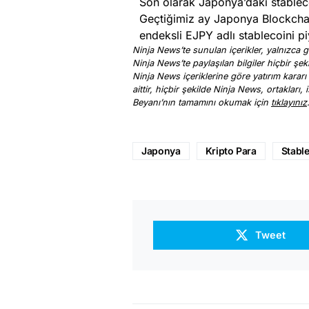
Son olarak Japonya’daki stablecoi
Geçtiğimiz ay Japonya Blockchai
endeksli EJPY adlı stablecoini pi
Ninja News’te sunulan içerikler, yalnızca ge
Ninja News’te paylaşılan bilgiler hiçbir şek
Ninja News içeriklerine göre yatırım kararı
aittir, hiçbir şekilde Ninja News, ortakları
Beyanı’nın tamamını okumak için
tıklayınız
Japonya
Kripto Para
Stabl
Tweet