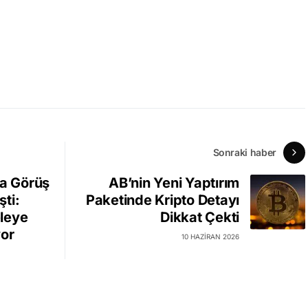
Sonraki haber
da Görüş
AB’nin Yeni Yaptırım
şti:
Paketinde Kripto Detayı
leye
Dikkat Çekti
yor
10 HAZIRAN 2026