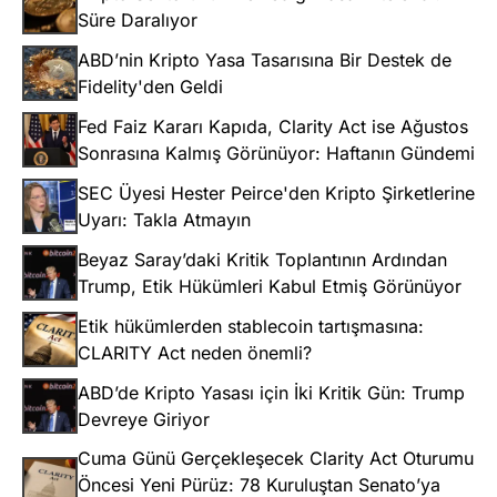
Süre Daralıyor
ABD’nin Kripto Yasa Tasarısına Bir Destek de
Fidelity'den Geldi
Fed Faiz Kararı Kapıda, Clarity Act ise Ağustos
Sonrasına Kalmış Görünüyor: Haftanın Gündemi
SEC Üyesi Hester Peirce'den Kripto Şirketlerine
Uyarı: Takla Atmayın
Beyaz Saray’daki Kritik Toplantının Ardından
Trump, Etik Hükümleri Kabul Etmiş Görünüyor
Etik hükümlerden stablecoin tartışmasına:
CLARITY Act neden önemli?
ABD’de Kripto Yasası için İki Kritik Gün: Trump
Devreye Giriyor
Cuma Günü Gerçekleşecek Clarity Act Oturumu
Öncesi Yeni Pürüz: 78 Kuruluştan Senato’ya