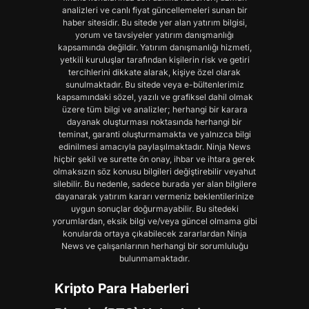
analizleri ve canlı fiyat güncellemeleri sunan bir
haber sitesidir. Bu sitede yer alan yatırım bilgisi,
yorum ve tavsiyeler yatırım danışmanlığı
kapsamında değildir. Yatırım danışmanlığı hizmeti,
yetkili kuruluşlar tarafından kişilerin risk ve getiri
tercihlerini dikkate alarak, kişiye özel olarak
sunulmaktadır. Bu sitede veya e-bültenlerimiz
kapsamındaki sözel, yazılı ve grafiksel dahil olmak
üzere tüm bilgi ve analizler; herhangi bir karara
dayanak oluşturması noktasında herhangi bir
teminat, garanti oluşturmamakta ve yalnızca bilgi
edinilmesi amacıyla paylaşılmaktadır. Ninja News
hiçbir şekil ve surette ön onay, ihbar ve ihtara gerek
olmaksızın söz konusu bilgileri değiştirebilir veyahut
silebilir. Bu nedenle, sadece burada yer alan bilgilere
dayanarak yatırım kararı vermeniz beklentilerinize
uygun sonuçlar doğurmayabilir. Bu sitedeki
yorumlardan, eksik bilgi ve/veya güncel olmama gibi
konularda ortaya çıkabilecek zararlardan Ninja
News ve çalışanlarının herhangi bir sorumluluğu
bulunmamaktadır.
Kripto Para Haberleri