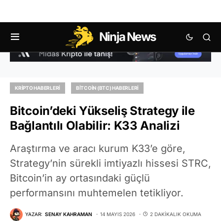
Ninja News
KRIPTO HABERLERI
BITCOIN (BTC) HABERLERI
Bitcoin’deki Yükseliş Strategy ile
Bağlantılı Olabilir: K33 Analizi
Araştırma ve aracı kurum K33’e göre,
Strategy’nin sürekli imtiyazlı hissesi STRC,
Bitcoin’in ay ortasındaki güçlü
performansını muhtemelen tetikliyor.
YAZAR:
SENAY KAHRAMAN
14 MAYIS 2026
2 DAKIKALIK OKUMA