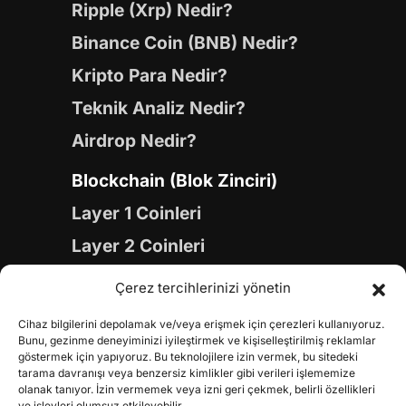
Ripple (Xrp) Nedir?
Binance Coin (BNB) Nedir?
Kripto Para Nedir?
Teknik Analiz Nedir?
Airdrop Nedir?
Blockchain (Blok Zinciri)
Layer 1 Coinleri
Layer 2 Coinleri
Yapay Zeka (AI) Coinleri
Çerez tercihlerinizi yönetin
Meme Coinleri
Cihaz bilgilerini depolamak ve/veya erişmek için çerezleri kullanıyoruz.
Gaming Coinleri
Bunu, gezinme deneyiminizi iyileştirmek ve kişiselleştirilmiş reklamlar
göstermek için yapıyoruz. Bu teknolojilere izin vermek, bu sitedeki
RWA Coinleri
tarama davranışı veya benzersiz kimlikler gibi verileri işlememize
olanak tanıyor. İzin vermemek veya izni geri çekmek, belirli özellikleri
ve işlevleri olumsuz etkileyebilir.