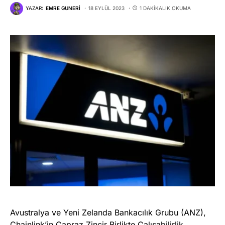
YAZAR:
EMRE GUNERI
18 EYLÜL 2023
1 DAKIKALIK OKUMA
Avustralya ve Yeni Zelanda Bankacılık Grubu (ANZ),
Chainlink’in Çapraz Zincir Birlikte Çalışabilirlik