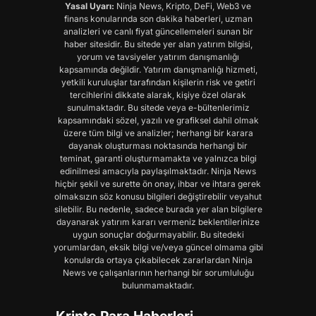
Yasal Uyarı:
Ninja News, Kripto, DeFi, Web3 ve
finans konularında son dakika haberleri, uzman
analizleri ve canlı fiyat güncellemeleri sunan bir
haber sitesidir. Bu sitede yer alan yatırım bilgisi,
yorum ve tavsiyeler yatırım danışmanlığı
kapsamında değildir. Yatırım danışmanlığı hizmeti,
yetkili kuruluşlar tarafından kişilerin risk ve getiri
tercihlerini dikkate alarak, kişiye özel olarak
sunulmaktadır. Bu sitede veya e-bültenlerimiz
kapsamındaki sözel, yazılı ve grafiksel dahil olmak
üzere tüm bilgi ve analizler; herhangi bir karara
dayanak oluşturması noktasında herhangi bir
teminat, garanti oluşturmamakta ve yalnızca bilgi
edinilmesi amacıyla paylaşılmaktadır. Ninja News
hiçbir şekil ve surette ön onay, ihbar ve ihtara gerek
olmaksızın söz konusu bilgileri değiştirebilir veyahut
silebilir. Bu nedenle, sadece burada yer alan bilgilere
dayanarak yatırım kararı vermeniz beklentilerinize
uygun sonuçlar doğurmayabilir. Bu sitedeki
yorumlardan, eksik bilgi ve/veya güncel olmama gibi
konularda ortaya çıkabilecek zararlardan Ninja
News ve çalışanlarının herhangi bir sorumluluğu
bulunmamaktadır.