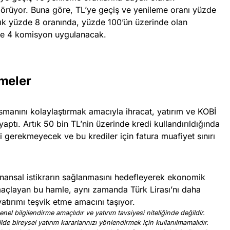
görüyor. Buna göre, TL’ye geçiş ve yenileme oranı yüzde
llık yüzde 8 oranında, yüzde 100’ün üzerinde olan
zde 4 komisyon uygulanacak.
emeler
smanını kolaylaştırmak amacıyla ihracat, yatırım ve KOBİ
yaptı. Artık 50 bin TL’nin üzerinde kredi kullandırıldığında
 gerekmeyecek ve bu krediler için fatura muafiyet sınırı
finansal istikrarın sağlanmasını hedefleyerek ekonomik
çlayan bu hamle, aynı zamanda Türk Lirası’nı daha
yatırımı teşvik etme amacını taşıyor.
nel bilgilendirme amaçlıdır ve yatırım tavsiyesi niteliğinde değildir.
ilde bireysel yatırım kararlarınızı yönlendirmek için kullanılmamalıdır.