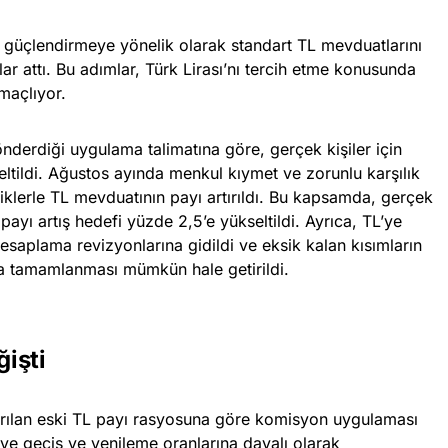
 güçlendirmeye yönelik olarak standart TL mevduatlarını
r attı. Bu adımlar, Türk Lirası’nı tercih etme konusunda
maçlıyor.
derdiği uygulama talimatına göre, gerçek kişiler için
seltildi. Ağustos ayında menkul kıymet ve zorunlu karşılık
iklerle TL mevduatının payı artırıldı. Bu kapsamda, gerçek
 payı artış hedefi yüzde 2,5’e yükseltildi. Ayrıca, TL’ye
esaplama revizyonlarına gidildi ve eksik kalan kısımların
a tamamlanması mümkün hale getirildi.
işti
ırılan eski TL payı rasyosuna göre komisyon uygulaması
ye geçiş ve yenileme oranlarına dayalı olarak