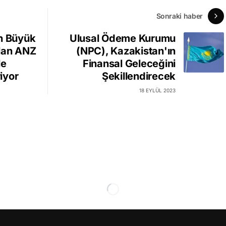
Sonraki haber
En Büyük
Ulusal Ödeme Kurumu
lan ANZ
(NPC), Kazakistan'ın
le
Finansal Geleceğini
riyor
Şekillendirecek
18 EYLÜL 2023