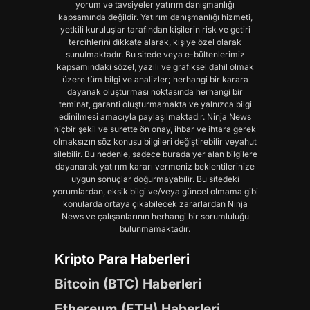
yorum ve tavsiyeler yatırım danışmanlığı
kapsamında değildir. Yatırım danışmanlığı hizmeti,
yetkili kuruluşlar tarafından kişilerin risk ve getiri
tercihlerini dikkate alarak, kişiye özel olarak
sunulmaktadır. Bu sitede veya e-bültenlerimiz
kapsamındaki sözel, yazılı ve grafiksel dahil olmak
üzere tüm bilgi ve analizler; herhangi bir karara
dayanak oluşturması noktasında herhangi bir
teminat, garanti oluşturmamakta ve yalnızca bilgi
edinilmesi amacıyla paylaşılmaktadır. Ninja News
hiçbir şekil ve surette ön onay, ihbar ve ihtara gerek
olmaksızın söz konusu bilgileri değiştirebilir veyahut
silebilir. Bu nedenle, sadece burada yer alan bilgilere
dayanarak yatırım kararı vermeniz beklentilerinize
uygun sonuçlar doğurmayabilir. Bu sitedeki
yorumlardan, eksik bilgi ve/veya güncel olmama gibi
konularda ortaya çıkabilecek zararlardan Ninja
News ve çalışanlarının herhangi bir sorumluluğu
bulunmamaktadır.
Kripto Para Haberleri
Bitcoin (BTC) Haberleri
Ethereum (ETH) Haberleri