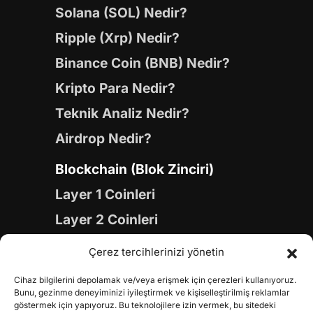
Solana (SOL) Nedir?
Ripple (Xrp) Nedir?
Binance Coin (BNB) Nedir?
Kripto Para Nedir?
Teknik Analiz Nedir?
Airdrop Nedir?
Blockchain (Blok Zinciri)
Layer 1 Coinleri
Layer 2 Coinleri
Yapay Zeka (AI) Coinleri
Çerez tercihlerinizi yönetin
Meme Coinleri
Cihaz bilgilerini depolamak ve/veya erişmek için çerezleri kullanıyoruz.
Gaming Coinleri
Bunu, gezinme deneyiminizi iyileştirmek ve kişiselleştirilmiş reklamlar
göstermek için yapıyoruz. Bu teknolojilere izin vermek, bu sitedeki