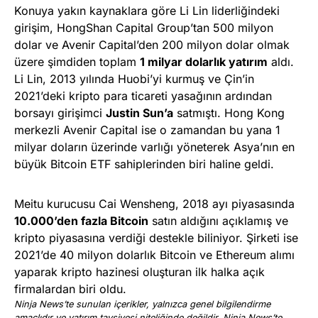
Konuya yakın kaynaklara göre Li Lin liderliğindeki
girişim, HongShan Capital Group’tan 500 milyon
dolar ve Avenir Capital’den 200 milyon dolar olmak
üzere şimdiden toplam
1 milyar dolarlık yatırım
aldı.
Li Lin, 2013 yılında Huobi’yi kurmuş ve Çin’in
2021’deki kripto para ticareti yasağının ardından
borsayı girişimci
Justin Sun’a
satmıştı. Hong Kong
merkezli Avenir Capital ise o zamandan bu yana 1
milyar doların üzerinde varlığı yöneterek Asya’nın en
büyük Bitcoin ETF sahiplerinden biri haline geldi.
Meitu kurucusu Cai Wensheng, 2018 ayı piyasasında
10.000’den fazla Bitcoin
satın aldığını açıklamış ve
kripto piyasasına verdiği destekle biliniyor. Şirketi ise
2021’de 40 milyon dolarlık Bitcoin ve Ethereum alımı
yaparak kripto hazinesi oluşturan ilk halka açık
firmalardan biri oldu.
Ninja News’te sunulan içerikler, yalnızca genel bilgilendirme
amaçlıdır ve yatırım tavsiyesi niteliğinde değildir. Ninja News’te