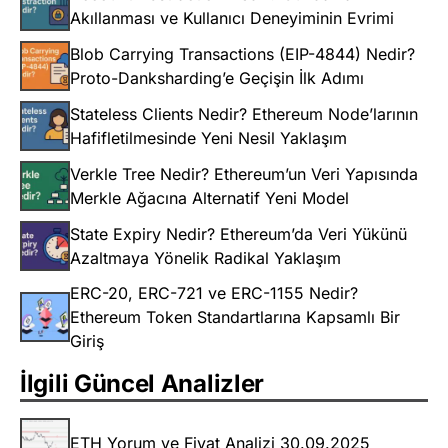
Akıllanması ve Kullanıcı Deneyiminin Evrimi
Blob Carrying Transactions (EIP-4844) Nedir?
Proto-Danksharding’e Geçişin İlk Adımı
Stateless Clients Nedir? Ethereum Node’larının
Hafifletilmesinde Yeni Nesil Yaklaşım
Verkle Tree Nedir? Ethereum’un Veri Yapısında
Merkle Ağacına Alternatif Yeni Model
State Expiry Nedir? Ethereum’da Veri Yükünü
Azaltmaya Yönelik Radikal Yaklaşım
ERC-20, ERC-721 ve ERC-1155 Nedir?
Ethereum Token Standartlarına Kapsamlı Bir
Giriş
İlgili Güncel Analizler
ETH Yorum ve Fiyat Analizi 30.09.2025