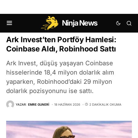
Ninja News
KRIPTO HABERLERI
Ark Invest’ten Portföy Hamlesi:
Coinbase Aldı, Robinhood Sattı
Ark Invest, düşüş yaşayan Coinbase
hisselerinde 18,4 milyon dolarlık alım
yaparken, Robinhood’daki 29 milyon
dolarlık pozisyonunu ise sattı.
YAZAR:
EMRE GUNERI
18 HAZIRAN 2026
2 DAKIKALIK OKUMA