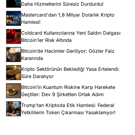
Daha Hizmetlerini Süresiz Durdurdu!
Mastercard'dan 1,8 Milyar Dolarlık Kripto
Hamlesi!
Coldcard Kullanıcılarına Yeni Saldırı Dalgası:
Bitcoin'ler Risk Altında
Bitcoin’de Hacimler Geriliyor: Gözler Faiz
Kararında
Kripto Sektörünün Beklediği Yasa Ertelendi:
Süre Daralıyor
Bitcoin’in Kuantum Riskine Karşı Harekete
Geçtiler: Dev 9 Şirketten Ortak Adım
Trump'tan Kriptoda Etik Hamlesi: Federal
Yetkililerin Token Çıkarması Yasaklanıyor!