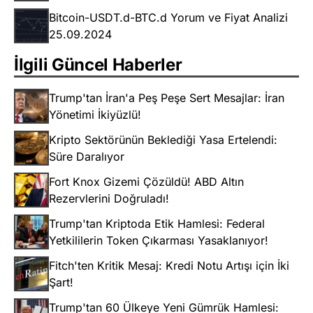
Bitcoin-USDT.d-BTC.d Yorum ve Fiyat Analizi
25.09.2024
İlgili Güncel Haberler
Trump'tan İran'a Peş Peşe Sert Mesajlar: İran
Yönetimi İkiyüzlü!
Kripto Sektörünün Beklediği Yasa Ertelendi:
Süre Daralıyor
Fort Knox Gizemi Çözüldü! ABD Altın
Rezervlerini Doğruladı!
Trump'tan Kriptoda Etik Hamlesi: Federal
Yetkililerin Token Çıkarması Yasaklanıyor!
Fitch'ten Kritik Mesaj: Kredi Notu Artışı için İki
Şart!
Trump'tan 60 Ülkeye Yeni Gümrük Hamlesi: