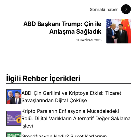
Sonraki haber
ABD Başkanı Trump: Çin ile
Anlaşma Sağladık
11 HAZIRAN 2025
İlgili Rehber İçerikleri
ABD-Çin Gerilimi ve Kriptoya Etkisi: Ticaret
Savaşlarından Dijital Çöküşe
Kripto Paraların Enflasyonla Mücadeledeki
Rolü: Dijital Varlıkların Alternatif Değer Saklama
İşlevi
Greedflasyon Nedir? Şirket Karlarının