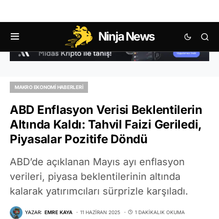
Ninja News
MAKRO EKONOMI HABERLERI
ABD Enflasyon Verisi Beklentilerin
Altında Kaldı: Tahvil Faizi Geriledi,
Piyasalar Pozitife Döndü
ABD’de açıklanan Mayıs ayı enflasyon
verileri, piyasa beklentilerinin altında
kalarak yatırımcıları sürprizle karşıladı.
YAZAR:
EMRE KAYA
11 HAZIRAN 2025
1 DAKIKALIK OKUMA