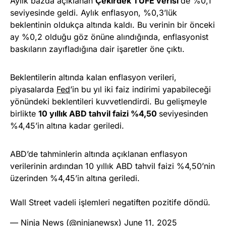
Aylık bazda açıklanan
Çekirdek TÜFE verisi
de %0,1
seviyesinde geldi. Aylık enflasyon, %0,3’lük
beklentinin oldukça altında kaldı. Bu verinin bir önceki
ay %0,2 olduğu göz önüne alındığında, enflasyonist
baskıların zayıfladığına dair işaretler öne çıktı.
Beklentilerin altında kalan enflasyon verileri,
piyasalarda
Fed
’in bu yıl iki faiz indirimi yapabileceği
yönündeki beklentileri kuvvetlendirdi. Bu gelişmeyle
birlikte
10 yıllık ABD tahvil faizi %4,50
seviyesinden
%4,45’in altına kadar geriledi.
ABD’de tahminlerin altında açıklanan enflasyon
verilerinin ardından 10 yıllık ABD tahvil faizi %4,50’nin
üzerinden %4,45’in altına geriledi.
Wall Street vadeli işlemleri negatiften pozitife döndü.
— Ninja News (@ninjanewsx)
June 11, 2025