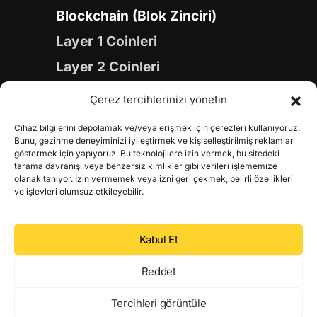
Blockchain (Blok Zinciri)
Layer 1 Coinleri
Layer 2 Coinleri
Yapay Zeka (AI) Coinleri
Çerez tercihlerinizi yönetin
Meme Coinleri
Cihaz bilgilerini depolamak ve/veya erişmek için çerezleri kullanıyoruz.
Gaming Coinleri
Bunu, gezinme deneyiminizi iyileştirmek ve kişiselleştirilmiş reklamlar
göstermek için yapıyoruz. Bu teknolojilere izin vermek, bu sitedeki
RWA Coinleri
tarama davranışı veya benzersiz kimlikler gibi verileri işlememize
olanak tanıyor. İzin vermemek veya izni geri çekmek, belirli özellikleri
DeFi Coinleri
ve işlevleri olumsuz etkileyebilir.
DePIN Coinleri
Kabul Et
Metaverse Coinleri
Web 3.0 Coinleri
Reddet
Coin Türevleri
Tercihleri görüntüle