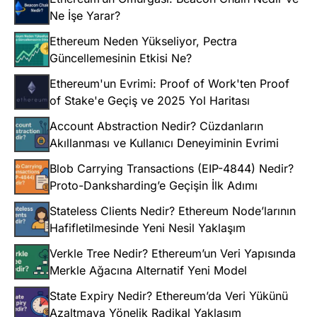
Ne İşe Yarar?
Ethereum Neden Yükseliyor, Pectra
Güncellemesinin Etkisi Ne?
Ethereum'un Evrimi: Proof of Work'ten Proof
of Stake'e Geçiş ve 2025 Yol Haritası
Account Abstraction Nedir? Cüzdanların
Akıllanması ve Kullanıcı Deneyiminin Evrimi
Blob Carrying Transactions (EIP-4844) Nedir?
Proto-Danksharding’e Geçişin İlk Adımı
Stateless Clients Nedir? Ethereum Node’larının
Hafifletilmesinde Yeni Nesil Yaklaşım
Verkle Tree Nedir? Ethereum’un Veri Yapısında
Merkle Ağacına Alternatif Yeni Model
State Expiry Nedir? Ethereum’da Veri Yükünü
Azaltmaya Yönelik Radikal Yaklaşım