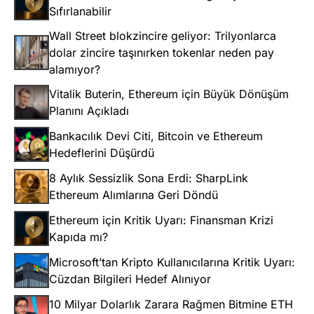
Sıfırlanabilir
Wall Street blokzincire geliyor: Trilyonlarca
dolar zincire taşınırken tokenlar neden pay
alamıyor?
Vitalik Buterin, Ethereum için Büyük Dönüşüm
Planını Açıkladı
Bankacılık Devi Citi, Bitcoin ve Ethereum
Hedeflerini Düşürdü
8 Aylık Sessizlik Sona Erdi: SharpLink
Ethereum Alımlarına Geri Döndü
Ethereum için Kritik Uyarı: Finansman Krizi
Kapıda mı?
Microsoft’tan Kripto Kullanıcılarına Kritik Uyarı:
Cüzdan Bilgileri Hedef Alınıyor
10 Milyar Dolarlık Zarara Rağmen Bitmine ETH