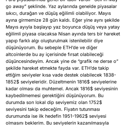
go away” şeklinde. Yaz aylarında genelde piyasalar
sıkıcı, durağan ve düşüş eğilimli olabiliyor. Mayıs
ayına girmemize 28 gün kaldı. Eğer yine aynı şekilde
Mayıs ayıyla başlayıp yaz boyunca düşüş veya yatay
eğilimli piyasa olacaksa Nisan ayında ters bir hareket
yapıp farklı algı oluşturulmak istenilebilir diye
düşünüyorum. Bu sebeple ETH’de ve diğer
altcoinlerde bu ay içerisinde fırsat olabileceği
düşüncesindeyim. Ancak yine de “grafik ne derse o”
şekilde hareket etmekte fayda var. ETH’de takip
ettiğim seviyeler kısa vade destek olabilecek 1838-
1852$ seviyeleridir. Düzeltmenin 1816$ seviyelerine
kadar olması da muhtemel. Ancak 1816$ seviyesinin
kaybedilmemesi gerektiğini düşünüyorum. Bu
durumda son lokal dip seviyemiz olan 1752$
seviyesini takip edeceğim. Fiyatın tutunması
durumunda ise ilk hedefin 1951-1962$ seviyesi
olmasını beklerim. Bu seviyelerin kazanılmasıyla