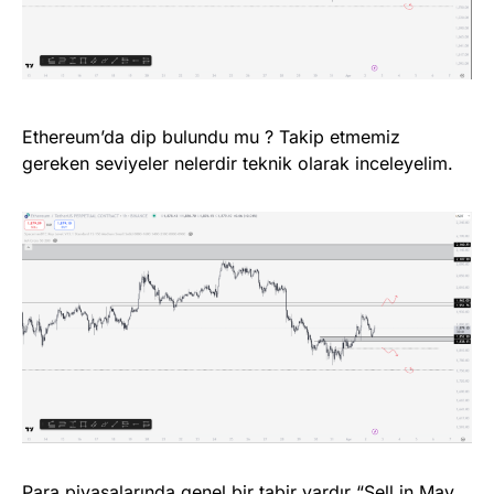
Ethereum’da dip bulundu mu ? Takip etmemiz
gereken seviyeler nelerdir teknik olarak inceleyelim.
Para piyasalarında genel bir tabir vardır “Sell in May