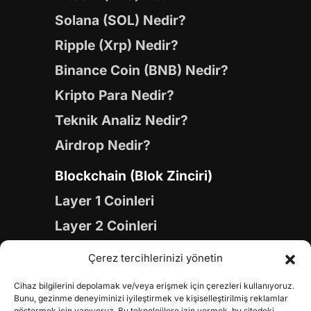
Solana (SOL) Nedir?
Ripple (Xrp) Nedir?
Binance Coin (BNB) Nedir?
Kripto Para Nedir?
Teknik Analiz Nedir?
Airdrop Nedir?
Blockchain (Blok Zinciri)
Layer 1 Coinleri
Layer 2 Coinleri
Yapay Zeka (AI) Coinleri
Çerez tercihlerinizi yönetin
Meme Coinleri
Cihaz bilgilerini depolamak ve/veya erişmek için çerezleri kullanıyoruz.
Gaming Coinleri
Bunu, gezinme deneyiminizi iyileştirmek ve kişiselleştirilmiş reklamlar
göstermek için yapıyoruz. Bu teknolojilere izin vermek, bu sitedeki