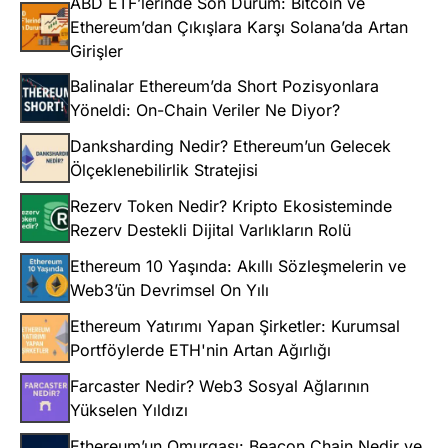
ABD ETF’lerinde Son Durum: Bitcoin ve
Ethereum’dan Çıkışlara Karşı Solana’da Artan
Girişler
Balinalar Ethereum’da Short Pozisyonlara
Yöneldi: On-Chain Veriler Ne Diyor?
Danksharding Nedir? Ethereum’un Gelecek
Ölçeklenebilirlik Stratejisi
Rezerv Token Nedir? Kripto Ekosisteminde
Rezerv Destekli Dijital Varlıkların Rolü
Ethereum 10 Yaşında: Akıllı Sözleşmelerin ve
Web3’ün Devrimsel On Yılı
Ethereum Yatırımı Yapan Şirketler: Kurumsal
Portföylerde ETH'nin Artan Ağırlığı
Farcaster Nedir? Web3 Sosyal Ağlarının
Yükselen Yıldızı
Ethereum’un Omurgası: Beacon Chain Nedir ve