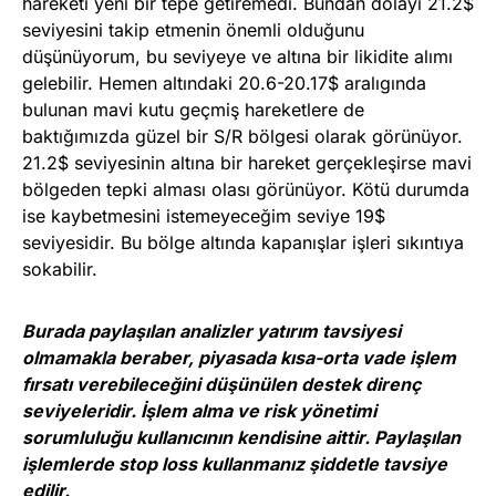
hareketi yeni bir tepe getiremedi. Bundan dolayı 21.2$
seviyesini takip etmenin önemli olduğunu
düşünüyorum, bu seviyeye ve altına bir likidite alımı
gelebilir. Hemen altındaki 20.6-20.17$ aralıgında
bulunan mavi kutu geçmiş hareketlere de
baktığımızda güzel bir S/R bölgesi olarak görünüyor.
21.2$ seviyesinin altına bir hareket gerçekleşirse mavi
bölgeden tepki alması olası görünüyor. Kötü durumda
ise kaybetmesini istemeyeceğim seviye 19$
seviyesidir. Bu bölge altında kapanışlar işleri sıkıntıya
sokabilir.
Burada paylaşılan analizler yatırım tavsiyesi
olmamakla beraber, piyasada kısa-orta vade işlem
fırsatı verebileceğini düşünülen destek direnç
seviyeleridir. İşlem alma ve risk yönetimi
sorumluluğu kullanıcının kendisine aittir. Paylaşılan
işlemlerde stop loss kullanmanız şiddetle tavsiye
edilir.