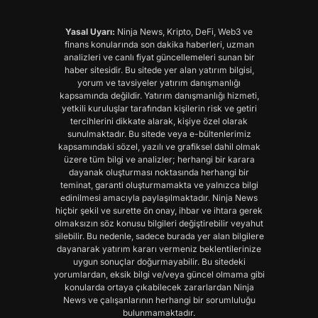
Yasal Uyarı:
Ninja News, Kripto, DeFi, Web3 ve
finans konularında son dakika haberleri, uzman
analizleri ve canlı fiyat güncellemeleri sunan bir
haber sitesidir. Bu sitede yer alan yatırım bilgisi,
yorum ve tavsiyeler yatırım danışmanlığı
kapsamında değildir. Yatırım danışmanlığı hizmeti,
yetkili kuruluşlar tarafından kişilerin risk ve getiri
tercihlerini dikkate alarak, kişiye özel olarak
sunulmaktadır. Bu sitede veya e-bültenlerimiz
kapsamındaki sözel, yazılı ve grafiksel dahil olmak
üzere tüm bilgi ve analizler; herhangi bir karara
dayanak oluşturması noktasında herhangi bir
teminat, garanti oluşturmamakta ve yalnızca bilgi
edinilmesi amacıyla paylaşılmaktadır. Ninja News
hiçbir şekil ve surette ön onay, ihbar ve ihtara gerek
olmaksızın söz konusu bilgileri değiştirebilir veyahut
silebilir. Bu nedenle, sadece burada yer alan bilgilere
dayanarak yatırım kararı vermeniz beklentilerinize
uygun sonuçlar doğurmayabilir. Bu sitedeki
yorumlardan, eksik bilgi ve/veya güncel olmama gibi
konularda ortaya çıkabilecek zararlardan Ninja
News ve çalışanlarının herhangi bir sorumluluğu
bulunmamaktadır.