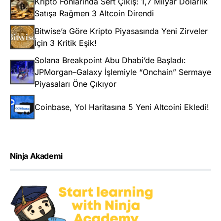
Kripto Fonlarında Sert Çıkış: 1,7 Milyar Dolarlık
Satışa Rağmen 3 Altcoin Direndi
Bitwise’a Göre Kripto Piyasasında Yeni Zirveler
İçin 3 Kritik Eşik!
Solana Breakpoint Abu Dhabi’de Başladı:
JPMorgan–Galaxy İşlemiyle “Onchain” Sermaye
Piyasaları Öne Çıkıyor
Coinbase, Yol Haritasına 5 Yeni Altcoini Ekledi!
Ninja Akademi