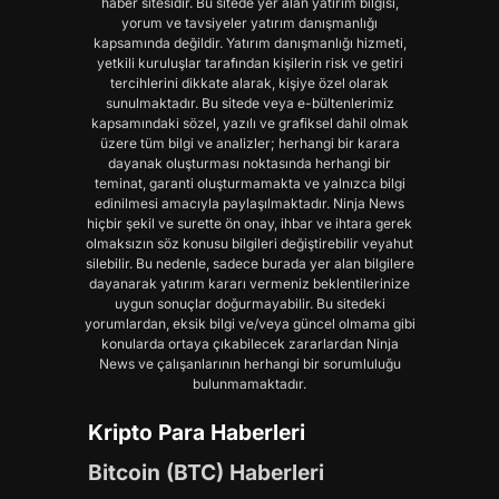
haber sitesidir. Bu sitede yer alan yatırım bilgisi,
yorum ve tavsiyeler yatırım danışmanlığı
kapsamında değildir. Yatırım danışmanlığı hizmeti,
yetkili kuruluşlar tarafından kişilerin risk ve getiri
tercihlerini dikkate alarak, kişiye özel olarak
sunulmaktadır. Bu sitede veya e-bültenlerimiz
kapsamındaki sözel, yazılı ve grafiksel dahil olmak
üzere tüm bilgi ve analizler; herhangi bir karara
dayanak oluşturması noktasında herhangi bir
teminat, garanti oluşturmamakta ve yalnızca bilgi
edinilmesi amacıyla paylaşılmaktadır. Ninja News
hiçbir şekil ve surette ön onay, ihbar ve ihtara gerek
olmaksızın söz konusu bilgileri değiştirebilir veyahut
silebilir. Bu nedenle, sadece burada yer alan bilgilere
dayanarak yatırım kararı vermeniz beklentilerinize
uygun sonuçlar doğurmayabilir. Bu sitedeki
yorumlardan, eksik bilgi ve/veya güncel olmama gibi
konularda ortaya çıkabilecek zararlardan Ninja
News ve çalışanlarının herhangi bir sorumluluğu
bulunmamaktadır.
Kripto Para Haberleri
Bitcoin (BTC) Haberleri