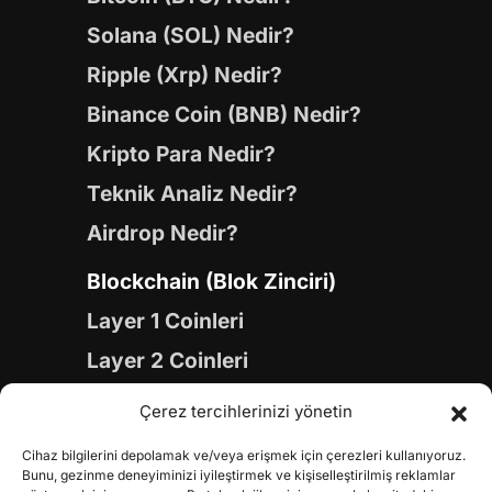
Solana (SOL) Nedir?
Ripple (Xrp) Nedir?
Binance Coin (BNB) Nedir?
Kripto Para Nedir?
Teknik Analiz Nedir?
Airdrop Nedir?
Blockchain (Blok Zinciri)
Layer 1 Coinleri
Layer 2 Coinleri
Yapay Zeka (AI) Coinleri
Çerez tercihlerinizi yönetin
Meme Coinleri
Cihaz bilgilerini depolamak ve/veya erişmek için çerezleri kullanıyoruz.
Gaming Coinleri
Bunu, gezinme deneyiminizi iyileştirmek ve kişiselleştirilmiş reklamlar