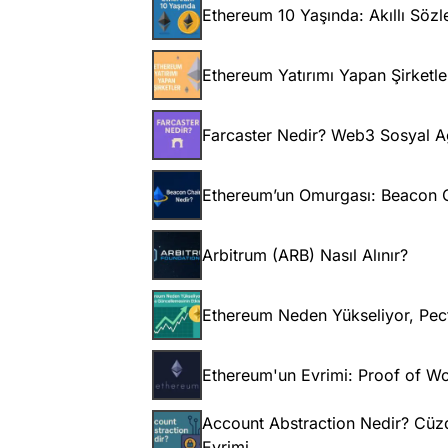
Ethereum 10 Yaşında: Akıllı Söz
Ethereum Yatırımı Yapan Şirketle
Farcaster Nedir? Web3 Sosyal Ağl
Ethereum’un Omurgası: Beacon C
Arbitrum (ARB) Nasıl Alınır?
Ethereum Neden Yükseliyor, Pect
Ethereum'un Evrimi: Proof of Wo
Account Abstraction Nedir? Cüzd
Evrimi