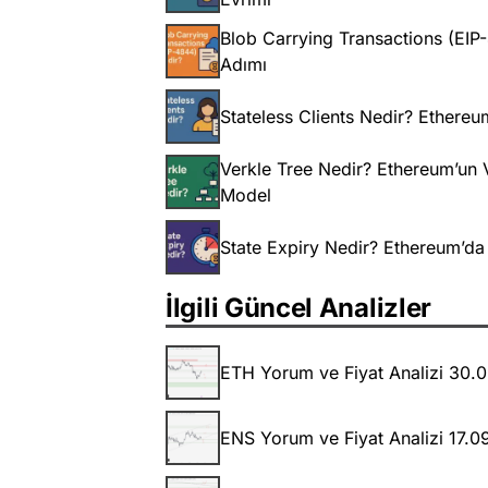
Blob Carrying Transactions (EIP
Adımı
Stateless Clients Nedir? Ethereu
Verkle Tree Nedir? Ethereum’un V
Model
State Expiry Nedir? Ethereum’da
İlgili Güncel Analizler
ETH Yorum ve Fiyat Analizi 30.
ENS Yorum ve Fiyat Analizi 17.