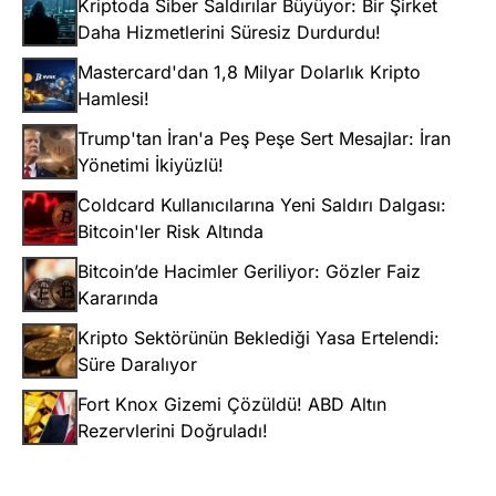
Kriptoda Siber Saldırılar Büyüyor: Bir Şirket
Daha Hizmetlerini Süresiz Durdurdu!
Mastercard'dan 1,8 Milyar Dolarlık Kripto
Hamlesi!
Trump'tan İran'a Peş Peşe Sert Mesajlar: İran
Yönetimi İkiyüzlü!
Coldcard Kullanıcılarına Yeni Saldırı Dalgası:
Bitcoin'ler Risk Altında
Bitcoin’de Hacimler Geriliyor: Gözler Faiz
Kararında
Kripto Sektörünün Beklediği Yasa Ertelendi:
Süre Daralıyor
Fort Knox Gizemi Çözüldü! ABD Altın
Rezervlerini Doğruladı!