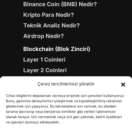
Binance Coin (BNB) Nedir?
Kripto Para Nedir?
Teknik Analiz Nedir?
Airdrop Nedir?
Blockchain (Blok Zinciri)
Layer 1 Coinleri
Layer 2 Coinleri
Yapay Zeka (AI) Coinleri
Çerez tercihlerinizi yönetin
Meme Coinleri
Cihaz bilgilerini depolamak ve/veya erişmek için çerezleri kullanıyoruz.
Gaming Coinleri
Bunu, gezinme deneyiminizi iyileştirmek ve kişiselleştirilmiş reklamlar
göstermek için yapıyoruz. Bu teknolojilere izin vermek, bu sitedeki
RWA Coinleri
tarama davranışı veya benzersiz kimlikler gibi verileri işlememize
olanak tanıyor. İzin vermemek veya izni geri çekmek, belirli özellikleri
DeFi Coinleri
ve işlevleri olumsuz etkileyebilir.