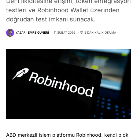
DeFi likiditesine erişim, token entegrasyon
testleri ve Robinhood Wallet üzerinden
doğrudan test imkanı sunacak.
YAZAR:
EMRE GUNERI
11 ŞUBAT 2026
2 DAKIKALIK OKUMA
ABD merkezli işlem platformu Robinhood, kendi blok