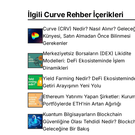
İlgili Curve Rehber İçerikleri
Curve (CRV) Nedir? Nasıl Alınır? Geleceğ
Künyesi, Satın Almadan Önce Bilinmesi
Gerekenler
Merkeziyetsiz Borsaların (DEX) Likidite
Modelleri: DeFi Ekosisteminde İşlem
Dinamikleri
Yield Farming Nedir? DeFi Ekosistemind
Getiri Arayışının Yeni Yolu
Ethereum Yatırımı Yapan Şirketler: Kuru
Portföylerde ETH’nin Artan Ağırlığı
Kuantum Bilgisayarların Blockchain
Güvenliğine Olası Tehdidi Nedir? Blockch
Geleceğine Bir Bakış