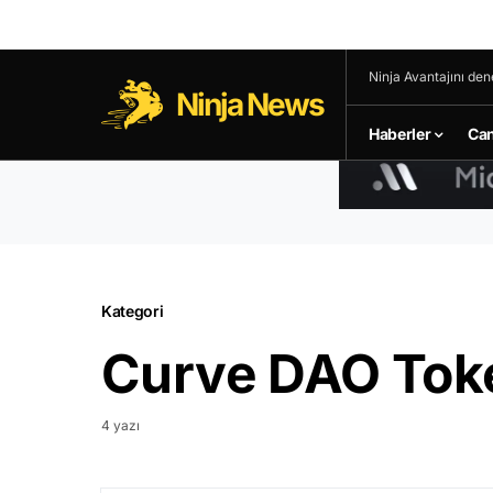
Ninja Avantajını den
Ninja News
Haberler
Can
Kategori
Curve DAO Toke
4 yazı