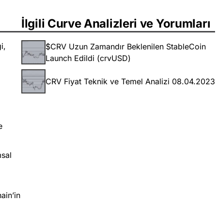
İlgili Curve Analizleri ve Yorumları
i,
$CRV Uzun Zamandır Beklenilen StableCoin
Launch Edildi (crvUSD)
CRV Fiyat Teknik ve Temel Analizi 08.04.2023
e
msal
ain’in