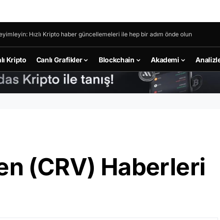
eyimleyin: Hızlı Kripto haber güncellemeleri ile hep bir adım önde olun
lı Kripto
Canlı Grafikler
Blockchain
Akademi
Analizl
n (CRV) Haberleri