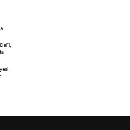
ma
DeFi,
da
yesi,
r