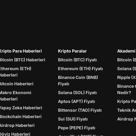
Kripto Para Haberleri
Kripto Paralar
Akademi
Bitcoin (BTC) Haberleri
Bitcoin (BTC) Fiyatı
Bitcoin (
Ethereum (ETH)
Ethereum (ETH) Fiyatı
Solana (
Haberleri
Binance Coin (BNB)
Ripple (X
Altcoin Haberleri
Fiyatı
Binance 
Makro Ekonomi
Solana (SOL) Fiyatı
Nedir?
Haberleri
Aptos (APT) Fiyatı
Kripto P
Yapay Zeka Haberleri
Bittensor (TAO) Fiyatı
Teknik A
Blockchain Haberleri
Sui (SUI) Fiyatı
Airdrop 
Airdrop Haberleri
Pepe (PEPE) Fiyatı
Döviz Haberleri