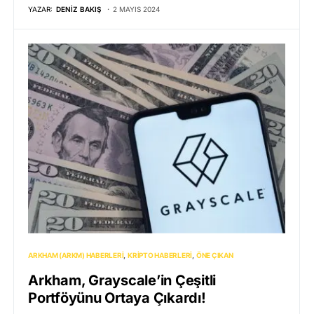
YAZAR:
DENIZ BAKIŞ
2 MAYIS 2024
ARKHAM (ARKM) HABERLERI
KRIPTO HABERLERI
ÖNE ÇIKAN
Arkham, Grayscale’in Çeşitli
Portföyünu Ortaya Çıkardı!