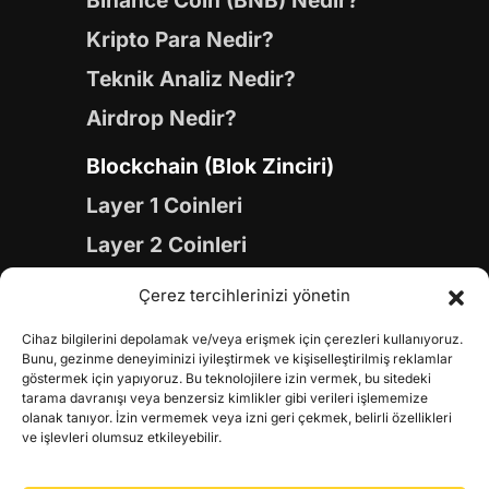
Binance Coin (BNB) Nedir?
Kripto Para Nedir?
Teknik Analiz Nedir?
Airdrop Nedir?
Blockchain (Blok Zinciri)
Layer 1 Coinleri
Layer 2 Coinleri
Yapay Zeka (AI) Coinleri
Çerez tercihlerinizi yönetin
Meme Coinleri
Cihaz bilgilerini depolamak ve/veya erişmek için çerezleri kullanıyoruz.
Gaming Coinleri
Bunu, gezinme deneyiminizi iyileştirmek ve kişiselleştirilmiş reklamlar
göstermek için yapıyoruz. Bu teknolojilere izin vermek, bu sitedeki
RWA Coinleri
tarama davranışı veya benzersiz kimlikler gibi verileri işlememize
olanak tanıyor. İzin vermemek veya izni geri çekmek, belirli özellikleri
DeFi Coinleri
ve işlevleri olumsuz etkileyebilir.
DePIN Coinleri