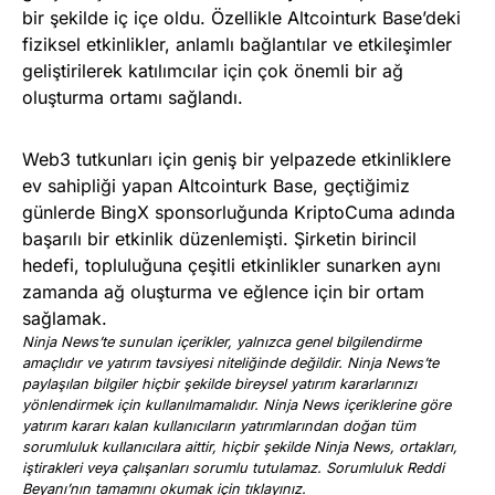
bir şekilde iç içe oldu. Özellikle Altcointurk Base’deki
fiziksel etkinlikler, anlamlı bağlantılar ve etkileşimler
geliştirilerek katılımcılar için çok önemli bir ağ
oluşturma ortamı sağlandı.
Web3 tutkunları için geniş bir yelpazede etkinliklere
ev sahipliği yapan Altcointurk Base, geçtiğimiz
günlerde BingX sponsorluğunda KriptoCuma adında
başarılı bir etkinlik düzenlemişti. Şirketin birincil
hedefi, topluluğuna çeşitli etkinlikler sunarken aynı
zamanda ağ oluşturma ve eğlence için bir ortam
sağlamak.
Ninja News’te sunulan içerikler, yalnızca genel bilgilendirme
amaçlıdır ve yatırım tavsiyesi niteliğinde değildir. Ninja News’te
paylaşılan bilgiler hiçbir şekilde bireysel yatırım kararlarınızı
yönlendirmek için kullanılmamalıdır. Ninja News içeriklerine göre
yatırım kararı kalan kullanıcıların yatırımlarından doğan tüm
sorumluluk kullanıcılara aittir, hiçbir şekilde Ninja News, ortakları,
iştirakleri veya çalışanları sorumlu tutulamaz. Sorumluluk Reddi
Beyanı’nın tamamını okumak için
tıklayınız
.