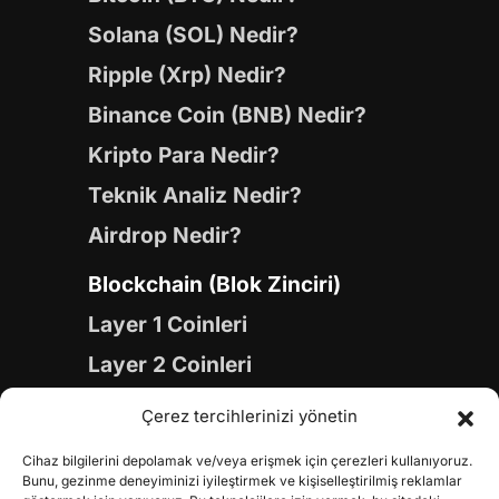
Solana (SOL) Nedir?
Ripple (Xrp) Nedir?
Binance Coin (BNB) Nedir?
Kripto Para Nedir?
Teknik Analiz Nedir?
Airdrop Nedir?
Blockchain (Blok Zinciri)
Layer 1 Coinleri
Layer 2 Coinleri
Yapay Zeka (AI) Coinleri
Çerez tercihlerinizi yönetin
Meme Coinleri
Cihaz bilgilerini depolamak ve/veya erişmek için çerezleri kullanıyoruz.
Gaming Coinleri
Bunu, gezinme deneyiminizi iyileştirmek ve kişiselleştirilmiş reklamlar