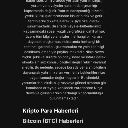
haber sitesidir. Bu sitede yer alan yatırım bilgisi,
yorum ve tavsiyeler yatırım danışmanlığı
kapsamında değildir. Yatırım danışmanlığı hizmeti,
yetkili kuruluşlar tarafından kişilerin risk ve getiri
tercihlerini dikkate alarak, kişiye özel olarak
sunulmaktadır. Bu sitede veya e-bültenlerimiz
kapsamındaki sözel, yazılı ve grafiksel dahil olmak
üzere tüm bilgi ve analizler; herhangi bir karara
dayanak oluşturması noktasında herhangi bir
teminat, garanti oluşturmamakta ve yalnızca bilgi
edinilmesi amacıyla paylaşılmaktadır. Ninja News
hiçbir şekil ve surette ön onay, ihbar ve ihtara gerek
olmaksızın söz konusu bilgileri değiştirebilir veyahut
silebilir. Bu nedenle, sadece burada yer alan bilgilere
dayanarak yatırım kararı vermeniz beklentilerinize
uygun sonuçlar doğurmayabilir. Bu sitedeki
yorumlardan, eksik bilgi ve/veya güncel olmama gibi
konularda ortaya çıkabilecek zararlardan Ninja
News ve çalışanlarının herhangi bir sorumluluğu
bulunmamaktadır.
Kripto Para Haberleri
Bitcoin (BTC) Haberleri