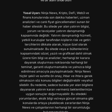
ve bir adım önde olun!
Yasal Uyarı:
Ninja News, Kripto, DeFi, Web3 ve
finans konularında son dakika haberleri, uzman
analizleri ve canlı fiyat güncellemeleri sunan bir
haber sitesidir. Bu sitede yer alan yatırım bilgisi,
yorum ve tavsiyeler yatırım danışmanlığı
kapsamında değildir. Yatırım danışmanlığı hizmeti,
yetkili kuruluşlar tarafından kişilerin risk ve getiri
tercihlerini dikkate alarak, kişiye özel olarak
sunulmaktadır. Bu sitede veya e-bültenlerimiz
kapsamındaki sözel, yazılı ve grafiksel dahil olmak
üzere tüm bilgi ve analizler; herhangi bir karara
dayanak oluşturması noktasında herhangi bir
teminat, garanti oluşturmamakta ve yalnızca bilgi
edinilmesi amacıyla paylaşılmaktadır. Ninja News
hiçbir şekil ve surette ön onay, ihbar ve ihtara gerek
olmaksızın söz konusu bilgileri değiştirebilir veyahut
silebilir. Bu nedenle, sadece burada yer alan bilgilere
dayanarak yatırım kararı vermeniz beklentilerinize
uygun sonuçlar doğurmayabilir. Bu sitedeki
yorumlardan, eksik bilgi ve/veya güncel olmama gibi
konularda ortaya çıkabilecek zararlardan Ninja
News ve çalışanlarının herhangi bir sorumluluğu
bulunmamaktadır.