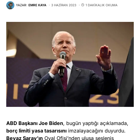
YAZAR:
EMRE KAYA
3 HAZIRAN 2023
1 DAKIKALIK OKUMA
ABD Başkanı Joe Biden
, bugün yaptığı açıklamada,
borç limiti yasa tasarısını
imzalayacağını duyurdu.
Beyaz Saray’ın
Oval Ofisi’nden ulusa sesleniş