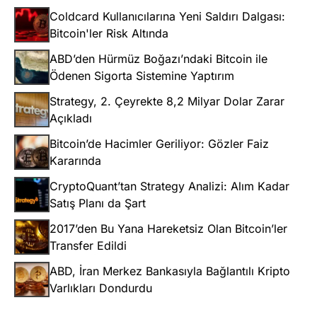
Coldcard Kullanıcılarına Yeni Saldırı Dalgası:
Bitcoin'ler Risk Altında
ABD’den Hürmüz Boğazı’ndaki Bitcoin ile
Ödenen Sigorta Sistemine Yaptırım
Strategy, 2. Çeyrekte 8,2 Milyar Dolar Zarar
Açıkladı
Bitcoin’de Hacimler Geriliyor: Gözler Faiz
Kararında
CryptoQuant’tan Strategy Analizi: Alım Kadar
Satış Planı da Şart
2017’den Bu Yana Hareketsiz Olan Bitcoin’ler
Transfer Edildi
ABD, İran Merkez Bankasıyla Bağlantılı Kripto
Varlıkları Dondurdu