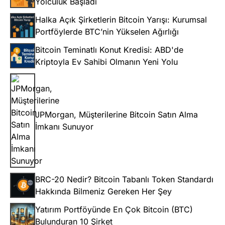
Yolculuk Başladı
Halka Açık Şirketlerin Bitcoin Yarışı: Kurumsal
Portföylerde BTC’nin Yükselen Ağırlığı
Bitcoin Teminatlı Konut Kredisi: ABD'de
Kriptoyla Ev Sahibi Olmanın Yeni Yolu
JPMorgan, Müşterilerine Bitcoin Satın Alma
İmkanı Sunuyor
BRC-20 Nedir? Bitcoin Tabanlı Token Standardı
Hakkında Bilmeniz Gereken Her Şey
Yatırım Portföyünde En Çok Bitcoin (BTC)
Bulunduran 10 Şirket