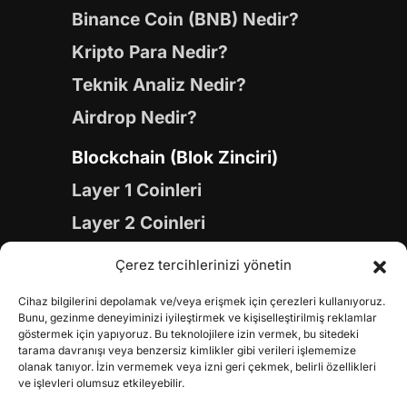
Binance Coin (BNB) Nedir?
Kripto Para Nedir?
Teknik Analiz Nedir?
Airdrop Nedir?
Blockchain (Blok Zinciri)
Layer 1 Coinleri
Layer 2 Coinleri
Yapay Zeka (AI) Coinleri
Çerez tercihlerinizi yönetin
Meme Coinleri
Cihaz bilgilerini depolamak ve/veya erişmek için çerezleri kullanıyoruz.
Gaming Coinleri
Bunu, gezinme deneyiminizi iyileştirmek ve kişiselleştirilmiş reklamlar
göstermek için yapıyoruz. Bu teknolojilere izin vermek, bu sitedeki
RWA Coinleri
tarama davranışı veya benzersiz kimlikler gibi verileri işlememize
olanak tanıyor. İzin vermemek veya izni geri çekmek, belirli özellikleri
DeFi Coinleri
ve işlevleri olumsuz etkileyebilir.