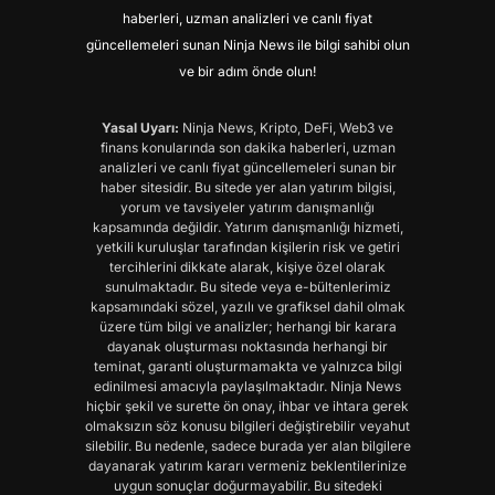
haberleri, uzman analizleri ve canlı fiyat
güncellemeleri sunan Ninja News ile bilgi sahibi olun
ve bir adım önde olun!
Yasal Uyarı:
Ninja News, Kripto, DeFi, Web3 ve
finans konularında son dakika haberleri, uzman
analizleri ve canlı fiyat güncellemeleri sunan bir
haber sitesidir. Bu sitede yer alan yatırım bilgisi,
yorum ve tavsiyeler yatırım danışmanlığı
kapsamında değildir. Yatırım danışmanlığı hizmeti,
yetkili kuruluşlar tarafından kişilerin risk ve getiri
tercihlerini dikkate alarak, kişiye özel olarak
sunulmaktadır. Bu sitede veya e-bültenlerimiz
kapsamındaki sözel, yazılı ve grafiksel dahil olmak
üzere tüm bilgi ve analizler; herhangi bir karara
dayanak oluşturması noktasında herhangi bir
teminat, garanti oluşturmamakta ve yalnızca bilgi
edinilmesi amacıyla paylaşılmaktadır. Ninja News
hiçbir şekil ve surette ön onay, ihbar ve ihtara gerek
olmaksızın söz konusu bilgileri değiştirebilir veyahut
silebilir. Bu nedenle, sadece burada yer alan bilgilere
dayanarak yatırım kararı vermeniz beklentilerinize
uygun sonuçlar doğurmayabilir. Bu sitedeki