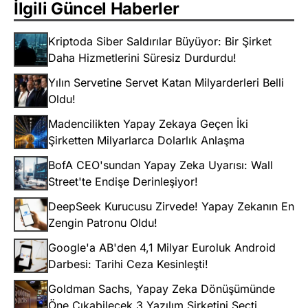
İlgili Güncel Haberler
Kriptoda Siber Saldırılar Büyüyor: Bir Şirket
Daha Hizmetlerini Süresiz Durdurdu!
Yılın Servetine Servet Katan Milyarderleri Belli
Oldu!
Madencilikten Yapay Zekaya Geçen İki
Şirketten Milyarlarca Dolarlık Anlaşma
BofA CEO'sundan Yapay Zeka Uyarısı: Wall
Street'te Endişe Derinleşiyor!
DeepSeek Kurucusu Zirvede! Yapay Zekanın En
Zengin Patronu Oldu!
Google'a AB'den 4,1 Milyar Euroluk Android
Darbesi: Tarihi Ceza Kesinleşti!
Goldman Sachs, Yapay Zeka Dönüşümünde
Öne Çıkabilecek 3 Yazılım Şirketini Seçti