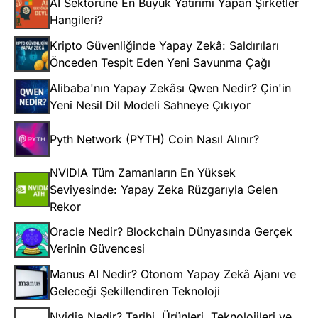
AI Sektörüne En Büyük Yatırımı Yapan Şirketler
Hangileri?
Kripto Güvenliğinde Yapay Zekâ: Saldırıları
Önceden Tespit Eden Yeni Savunma Çağı
Alibaba'nın Yapay Zekâsı Qwen Nedir? Çin'in
Yeni Nesil Dil Modeli Sahneye Çıkıyor
Pyth Network (PYTH) Coin Nasıl Alınır?
NVIDIA Tüm Zamanların En Yüksek
Seviyesinde: Yapay Zeka Rüzgarıyla Gelen
Rekor
Oracle Nedir? Blockchain Dünyasında Gerçek
Verinin Güvencesi
Manus AI Nedir? Otonom Yapay Zekâ Ajanı ve
Geleceği Şekillendiren Teknoloji
Nvidia Nedir? Tarihi, Ürünleri, Teknolojileri ve