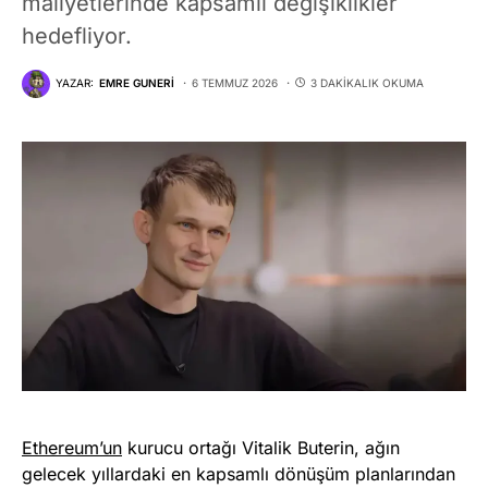
maliyetlerinde kapsamlı değişiklikler
hedefliyor.
YAZAR:
EMRE GUNERI
6 TEMMUZ 2026
3 DAKIKALIK OKUMA
Ethereum’un
kurucu ortağı Vitalik Buterin, ağın
gelecek yıllardaki en kapsamlı dönüşüm planlarından