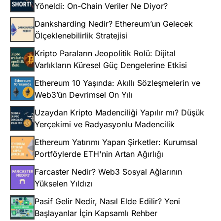
Yöneldi: On-Chain Veriler Ne Diyor?
Danksharding Nedir? Ethereum’un Gelecek
Ölçeklenebilirlik Stratejisi
Kripto Paraların Jeopolitik Rolü: Dijital
Varlıkların Küresel Güç Dengelerine Etkisi
Ethereum 10 Yaşında: Akıllı Sözleşmelerin ve
Web3’ün Devrimsel On Yılı
Uzaydan Kripto Madenciliği Yapılır mı? Düşük
Yerçekimi ve Radyasyonlu Madencilik
Ethereum Yatırımı Yapan Şirketler: Kurumsal
Portföylerde ETH'nin Artan Ağırlığı
Farcaster Nedir? Web3 Sosyal Ağlarının
Yükselen Yıldızı
Pasif Gelir Nedir, Nasıl Elde Edilir? Yeni
Başlayanlar İçin Kapsamlı Rehber