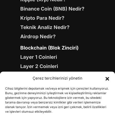
Binance Coin (BNB) Nedir?
Kripto Para Nedir?
Teknik Analiz Nedir?
Airdrop Nedir?
Blockchain (Blok Zinciri)
Layer 1 Coinleri
Layer 2 Coinleri
Yapay Zeka (AI) Coinleri
Çerez tercihlerinizi yönetin
Meme Coinleri
Cihaz bilgilerini depolamak ve/veya erişmek için çerezleri kullanıyoruz.
Gaming Coinleri
Bunu, gezinme deneyiminizi iyileştirmek ve kişiselleştirilmiş reklamlar
göstermek için yapıyoruz. Bu teknolojilere izin vermek, bu sitedeki
RWA Coinleri
tarama davranışı veya benzersiz kimlikler gibi verileri işlememize
olanak tanıyor. İzin vermemek veya izni geri çekmek, belirli özellikleri
DeFi Coinleri
ve işlevleri olumsuz etkileyebilir.