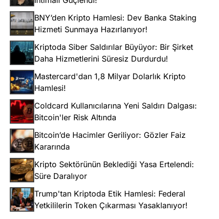
İhtimali Güçlendi!
BNY’den Kripto Hamlesi: Dev Banka Staking
Hizmeti Sunmaya Hazırlanıyor!
Kriptoda Siber Saldırılar Büyüyor: Bir Şirket
Daha Hizmetlerini Süresiz Durdurdu!
Mastercard'dan 1,8 Milyar Dolarlık Kripto
Hamlesi!
Coldcard Kullanıcılarına Yeni Saldırı Dalgası:
Bitcoin'ler Risk Altında
Bitcoin’de Hacimler Geriliyor: Gözler Faiz
Kararında
Kripto Sektörünün Beklediği Yasa Ertelendi:
Süre Daralıyor
Trump'tan Kriptoda Etik Hamlesi: Federal
Yetkililerin Token Çıkarması Yasaklanıyor!