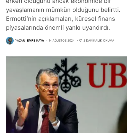
erken olduğunu ancak ekonomide bir
yavaşlamanın mümkün olduğunu belirtti.
Ermotti’nin açıklamaları, küresel finans
piyasalarında önemli yankı uyandırdı.
YAZAR:
EMRE KAYA
14 AĞUSTOS 2024
2 DAKIKALIK OKUMA