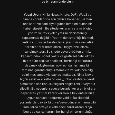
ve bir adım önde olun!
Yasal Uyarı:
Ninja News, Kripto, DeFi, Web3 ve
finans konularında son dakika haberleri, uzman
analizleri ve canlı fiyat güncellemeleri sunan bir
haber sitesidir. Bu sitede yer alan yatırım bilgisi,
yorum ve tavsiyeler yatırım danışmanlığı
kapsamında değildir. Yatırım danışmanlığı hizmeti,
yetkili kuruluşlar tarafından kişilerin risk ve getiri
tercihlerini dikkate alarak, kişiye özel olarak
sunulmaktadır. Bu sitede veya e-bültenlerimiz
kapsamındaki sözel, yazılı ve grafiksel dahil olmak
üzere tüm bilgi ve analizler; herhangi bir karara
dayanak oluşturması noktasında herhangi bir
teminat, garanti oluşturmamakta ve yalnızca bilgi
edinilmesi amacıyla paylaşılmaktadır. Ninja News
hiçbir şekil ve surette ön onay, ihbar ve ihtara gerek
olmaksızın söz konusu bilgileri değiştirebilir veyahut
silebilir. Bu nedenle, sadece burada yer alan bilgilere
dayanarak yatırım kararı vermeniz beklentilerinize
uygun sonuçlar doğurmayabilir. Bu sitedeki
yorumlardan, eksik bilgi ve/veya güncel olmama gibi
konularda ortaya çıkabilecek zararlardan Ninja
News ve çalışanlarının herhangi bir sorumluluğu