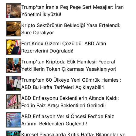
Trump'tan İran'a Peş Peşe Sert Mesajlar: İran
Yönetimi İkiyüzlü!
Kripto Sektörünün Beklediği Yasa Ertelendi:
Süre Daralıyor
Fort Knox Gizemi Çözüldü! ABD Altın
Rezervlerini Doğruladı!
Trump'tan Kriptoda Etik Hamlesi: Federal
Yetkililerin Token Çıkarması Yasaklanıyor!
Trump'tan 60 Ülkeye Yeni Gümrük Hamlesi:
ABD Bu Hafta Tarifeleri Açıklayabilir!
ABD Enflasyonu Beklentilerin Altında Kaldı:
Fed'in Faiz Artışı Beklentileri Geriledi!
ABD Enflasyon Verisi Öncesi Fed'de Faiz
Artırımı Beklentileri Güçlendi!
Küresel Piyasalarda Kritik Hafta: Bilançolar ve