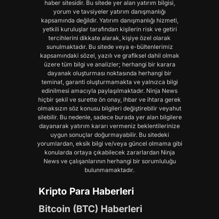
haber sitesidir. Bu sitede yer alan yatırım bilgisi,
yorum ve tavsiyeler yatırım danışmanlığı
kapsamında değildir. Yatırım danışmanlığı hizmeti,
yetkili kuruluşlar tarafından kişilerin risk ve getiri
tercihlerini dikkate alarak, kişiye özel olarak
sunulmaktadır. Bu sitede veya e-bültenlerimiz
kapsamındaki sözel, yazılı ve grafiksel dahil olmak
üzere tüm bilgi ve analizler; herhangi bir karara
dayanak oluşturması noktasında herhangi bir
teminat, garanti oluşturmamakta ve yalnızca bilgi
edinilmesi amacıyla paylaşılmaktadır. Ninja News
hiçbir şekil ve surette ön onay, ihbar ve ihtara gerek
olmaksızın söz konusu bilgileri değiştirebilir veyahut
silebilir. Bu nedenle, sadece burada yer alan bilgilere
dayanarak yatırım kararı vermeniz beklentilerinize
uygun sonuçlar doğurmayabilir. Bu sitedeki
yorumlardan, eksik bilgi ve/veya güncel olmama gibi
konularda ortaya çıkabilecek zararlardan Ninja
News ve çalışanlarının herhangi bir sorumluluğu
bulunmamaktadır.
Kripto Para Haberleri
Bitcoin (BTC) Haberleri