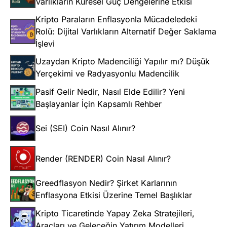
Varlıkların Küresel Güç Dengelerine Etkisi
Kripto Paraların Enflasyonla Mücadeledeki
Rolü: Dijital Varlıkların Alternatif Değer Saklama
İşlevi
Uzaydan Kripto Madenciliği Yapılır mı? Düşük
Yerçekimi ve Radyasyonlu Madencilik
Pasif Gelir Nedir, Nasıl Elde Edilir? Yeni
Başlayanlar İçin Kapsamlı Rehber
Sei (SEI) Coin Nasıl Alınır?
Render (RENDER) Coin Nasıl Alınır?
Greedflasyon Nedir? Şirket Karlarının
Enflasyona Etkisi Üzerine Temel Başlıklar
Kripto Ticaretinde Yapay Zeka Stratejileri,
Araçları ve Geleceğin Yatırım Modelleri