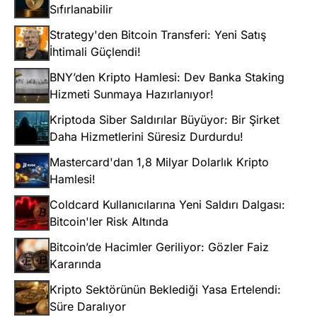
Sıfırlanabilir
Strategy'den Bitcoin Transferi: Yeni Satış
İhtimali Güçlendi!
BNY’den Kripto Hamlesi: Dev Banka Staking
Hizmeti Sunmaya Hazırlanıyor!
Kriptoda Siber Saldırılar Büyüyor: Bir Şirket
Daha Hizmetlerini Süresiz Durdurdu!
Mastercard'dan 1,8 Milyar Dolarlık Kripto
Hamlesi!
Coldcard Kullanıcılarına Yeni Saldırı Dalgası:
Bitcoin'ler Risk Altında
Bitcoin’de Hacimler Geriliyor: Gözler Faiz
Kararında
Kripto Sektörünün Beklediği Yasa Ertelendi:
Süre Daralıyor