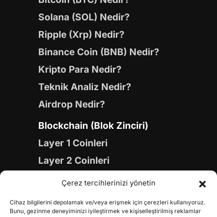
Solana (SOL) Nedir?
Ripple (Xrp) Nedir?
Binance Coin (BNB) Nedir?
Kripto Para Nedir?
Teknik Analiz Nedir?
Airdrop Nedir?
Blockchain (Blok Zinciri)
Layer 1 Coinleri
Layer 2 Coinleri
Yapay Zeka (AI) Coinleri
Çerez tercihlerinizi yönetin
Meme Coinleri
Cihaz bilgilerini depolamak ve/veya erişmek için çerezleri kullanıyoruz.
Gaming Coinleri
Bunu, gezinme deneyiminizi iyileştirmek ve kişiselleştirilmiş reklamlar