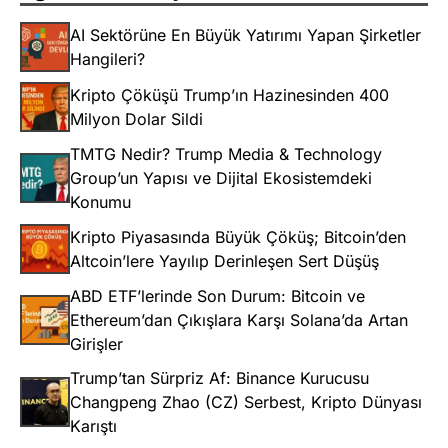
AI Sektörüne En Büyük Yatırımı Yapan Şirketler
Hangileri?
Kripto Çöküşü Trump’ın Hazinesinden 400
Milyon Dolar Sildi
TMTG Nedir? Trump Media & Technology
Group’un Yapısı ve Dijital Ekosistemdeki
Konumu
Kripto Piyasasında Büyük Çöküş; Bitcoin’den
Altcoin’lere Yayılıp Derinleşen Sert Düşüş
ABD ETF’lerinde Son Durum: Bitcoin ve
Ethereum’dan Çıkışlara Karşı Solana’da Artan
Girişler
Trump’tan Sürpriz Af: Binance Kurucusu
Changpeng Zhao (CZ) Serbest, Kripto Dünyası
Karıştı