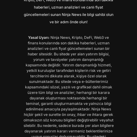
haberleri, uzman analizleri ve canlı fiyat
güncellemeleri sunan Ninja News ile bilgi sahibi olun
ve bir adım önde olun!
Yasal Uyarı:
Ninja News, Kripto, DeFi, Web3 ve
finans konularında son dakika haberleri, uzman
analizleri ve canlı fiyat güncellemeleri sunan bir
haber sitesidir. Bu sitede yer alan yatırım bilgisi,
yorum ve tavsiyeler yatırım danışmanlığı
kapsamında değildir. Yatırım danışmanlığı hizmeti,
yetkili kuruluşlar tarafından kişilerin risk ve getiri
tercihlerini dikkate alarak, kişiye özel olarak
sunulmaktadır. Bu sitede veya e-bültenlerimiz
kapsamındaki sözel, yazılı ve grafiksel dahil olmak
üzere tüm bilgi ve analizler; herhangi bir karara
dayanak oluşturması noktasında herhangi bir
teminat, garanti oluşturmamakta ve yalnızca bilgi
edinilmesi amacıyla paylaşılmaktadır. Ninja News
hiçbir şekil ve surette ön onay, ihbar ve ihtara gerek
olmaksızın söz konusu bilgileri değiştirebilir veyahut
silebilir. Bu nedenle, sadece burada yer alan bilgilere
dayanarak yatırım kararı vermeniz beklentilerinize
uygun sonuçlar doğurmayabilir. Bu sitedeki