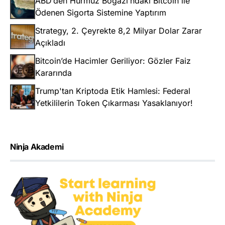
ABD’den Hürmüz Boğazı’ndaki Bitcoin ile
Ödenen Sigorta Sistemine Yaptırım
Strategy, 2. Çeyrekte 8,2 Milyar Dolar Zarar
Açıkladı
Bitcoin’de Hacimler Geriliyor: Gözler Faiz
Kararında
Trump'tan Kriptoda Etik Hamlesi: Federal
Yetkililerin Token Çıkarması Yasaklanıyor!
Ninja Akademi