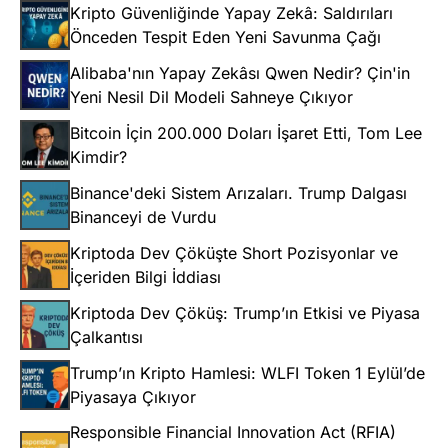
Kripto Güvenliğinde Yapay Zekâ: Saldırıları
Önceden Tespit Eden Yeni Savunma Çağı
Alibaba'nın Yapay Zekâsı Qwen Nedir? Çin'in
Yeni Nesil Dil Modeli Sahneye Çıkıyor
Bitcoin İçin 200.000 Doları İşaret Etti, Tom Lee
Kimdir?
Binance'deki Sistem Arızaları. Trump Dalgası
Binanceyi de Vurdu
Kriptoda Dev Çöküşte Short Pozisyonlar ve
İçeriden Bilgi İddiası
Kriptoda Dev Çöküş: Trump’ın Etkisi ve Piyasa
Çalkantısı
Trump’ın Kripto Hamlesi: WLFI Token 1 Eylül’de
Piyasaya Çıkıyor
Responsible Financial Innovation Act (RFIA)