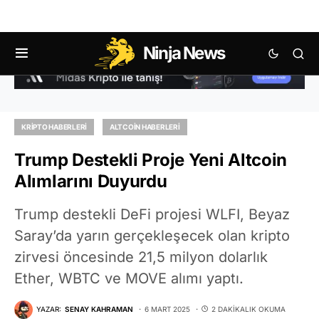
Ninja News
KRIPTO HABERLERI
ALTCOIN HABERLERI
Trump Destekli Proje Yeni Altcoin
Alımlarını Duyurdu
Trump destekli DeFi projesi WLFI, Beyaz
Saray’da yarın gerçekleşecek olan kripto
zirvesi öncesinde 21,5 milyon dolarlık
Ether, WBTC ve MOVE alımı yaptı.
YAZAR:
SENAY KAHRAMAN
6 MART 2025
2 DAKIKALIK OKUMA