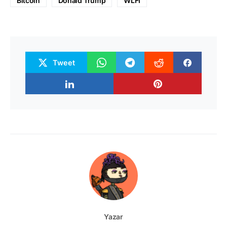
Bitcoin
Donald Trump
WLFI
Tweet
Yazar