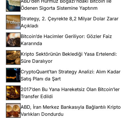
ABD’den Hürmüz Boğazı’ndaki Bitcoin ile
Ödenen Sigorta Sistemine Yaptırım
Strategy, 2. Çeyrekte 8,2 Milyar Dolar Zarar
Açıkladı
Bitcoin’de Hacimler Geriliyor: Gözler Faiz
Kararında
Kripto Sektörünün Beklediği Yasa Ertelendi:
Süre Daralıyor
CryptoQuant’tan Strategy Analizi: Alım Kadar
Satış Planı da Şart
2017’den Bu Yana Hareketsiz Olan Bitcoin’ler
Transfer Edildi
ABD, İran Merkez Bankasıyla Bağlantılı Kripto
Varlıkları Dondurdu