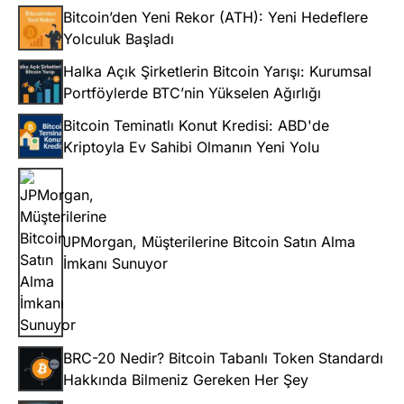
Bitcoin’den Yeni Rekor (ATH): Yeni Hedeflere
Yolculuk Başladı
Halka Açık Şirketlerin Bitcoin Yarışı: Kurumsal
Portföylerde BTC’nin Yükselen Ağırlığı
Bitcoin Teminatlı Konut Kredisi: ABD'de
Kriptoyla Ev Sahibi Olmanın Yeni Yolu
JPMorgan, Müşterilerine Bitcoin Satın Alma
İmkanı Sunuyor
BRC-20 Nedir? Bitcoin Tabanlı Token Standardı
Hakkında Bilmeniz Gereken Her Şey