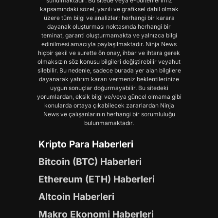
sunulmaktadır. Bu sitede veya e-bültenlerimiz
kapsamındaki sözel, yazılı ve grafiksel dahil olmak
üzere tüm bilgi ve analizler; herhangi bir karara
dayanak oluşturması noktasında herhangi bir
teminat, garanti oluşturmamakta ve yalnızca bilgi
edinilmesi amacıyla paylaşılmaktadır. Ninja News
hiçbir şekil ve surette ön onay, ihbar ve ihtara gerek
olmaksızın söz konusu bilgileri değiştirebilir veyahut
silebilir. Bu nedenle, sadece burada yer alan bilgilere
dayanarak yatırım kararı vermeniz beklentilerinize
uygun sonuçlar doğurmayabilir. Bu sitedeki
yorumlardan, eksik bilgi ve/veya güncel olmama gibi
konularda ortaya çıkabilecek zararlardan Ninja
News ve çalışanlarının herhangi bir sorumluluğu
bulunmamaktadır.
Kripto Para Haberleri
Bitcoin (BTC) Haberleri
Ethereum (ETH) Haberleri
Altcoin Haberleri
Makro Ekonomi Haberleri