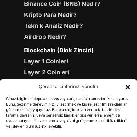
Binance Coin (BNB) Nedir?
Kripto Para Nedir?
Teknik Analiz Nedir?
Airdrop Nedir?
Blockchain (Blok Zinciri)
Layer 1 Coinleri
Layer 2 Coinleri
Yapay Zeka (AI) Coinleri
Çerez tercihlerinizi yönetin
Meme Coinleri
Cihaz bilgilerini depolamak ve/veya erişmek için çerezleri kullanıyoruz.
Gaming Coinleri
Bunu, gezinme deneyiminizi iyileştirmek ve kişiselleştirilmiş reklamlar
göstermek için yapıyoruz. Bu teknolojilere izin vermek, bu sitedeki
RWA Coinleri
tarama davranışı veya benzersiz kimlikler gibi verileri işlememize
olanak tanıyor. İzin vermemek veya izni geri çekmek, belirli özellikleri
DeFi Coinleri
ve işlevleri olumsuz etkileyebilir.