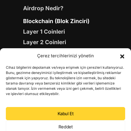
Airdrop Nedir?
Blockchain (Blok Zinciri)
Layer 1 Coinleri
Layer 2 Coinleri
Yapay Zeka (AI) Coinleri
Çerez tercihlerinizi yönetin
Meme Coinleri
Cihaz bilgilerini depolamak ve/veya erişmek için çerezleri kullanıyoruz.
Gaming Coinleri
Bunu, gezinme deneyiminizi iyileştirmek ve kişiselleştirilmiş reklamlar
göstermek için yapıyoruz. Bu teknolojilere izin vermek, bu sitedeki
RWA Coinleri
tarama davranışı veya benzersiz kimlikler gibi verileri işlememize
olanak tanıyor. İzin vermemek veya izni geri çekmek, belirli özellikleri
DeFi Coinleri
ve işlevleri olumsuz etkileyebilir.
DePIN Coinleri
Kabul Et
Metaverse Coinleri
Web 3.0 Coinleri
Reddet