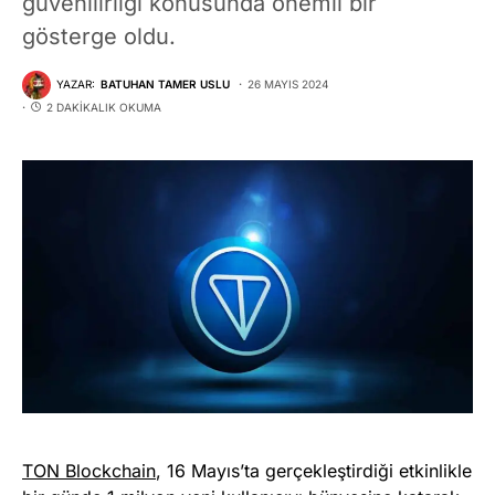
güvenilirliği konusunda önemli bir
gösterge oldu.
YAZAR:
BATUHAN TAMER USLU
26 MAYIS 2024
2 DAKIKALIK OKUMA
TON Blockchain
, 16 Mayıs’ta gerçekleştirdiği etkinlikle