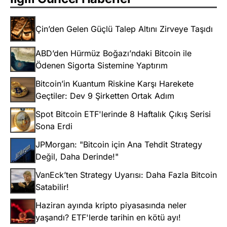
Çin’den Gelen Güçlü Talep Altını Zirveye Taşıdı
ABD’den Hürmüz Boğazı’ndaki Bitcoin ile
Ödenen Sigorta Sistemine Yaptırım
Bitcoin’in Kuantum Riskine Karşı Harekete
Geçtiler: Dev 9 Şirketten Ortak Adım
Spot Bitcoin ETF'lerinde 8 Haftalık Çıkış Serisi
Sona Erdi
JPMorgan: "Bitcoin için Ana Tehdit Strategy
Değil, Daha Derinde!"
VanEck’ten Strategy Uyarısı: Daha Fazla Bitcoin
Satabilir!
Haziran ayında kripto piyasasında neler
yaşandı? ETF'lerde tarihin en kötü ayı!