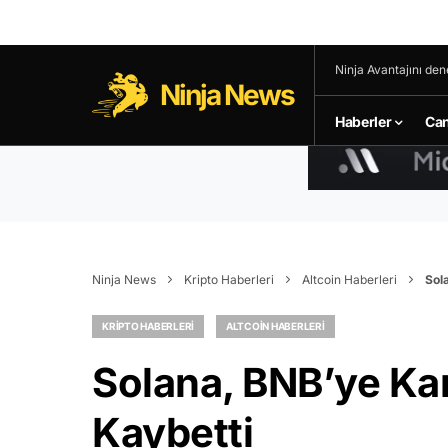
Ninja Avantajını den
Ninja News
Haberler
Can
Ninja News
Kripto Haberleri
Altcoin Haberleri
Sol
KRIPTO HABERLERI
ALTCOIN HABERLERI
Solana, BNB’ye Ka
Kaybetti