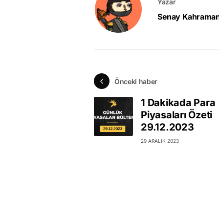
Yazar
Senay Kahrama
Önceki haber
1 Dakikada Para
Piyasaları Özeti
29.12.2023
29 ARALIK 2023