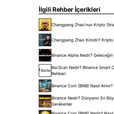
İlgili Rehber İçerikleri
Changpeng Zhao’nun Kripto Strat
Changpeng Zhao Kimdir? Kripto 
Binance Alpha Nedir? Geleceğin K
BscScan Nedir? Binance Smart Ch
Rehberi
Binance Coin (BNB) Nasıl Alınır?
Binance Nedir? Dünyanın En Büy
Gerekenler
Binance Coin (BNB) Nedir? Nasıl