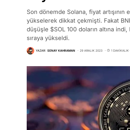
Son dönemde Solana, fiyat artışının 
yükselerek dikkat çekmişti. Fakat BNB
düşüşle $SOL 100 doların altına ind
sıraya yükseldi.
YAZAR:
SENAY KAHRAMAN
29 ARALIK 2023
1 DAKIKALI