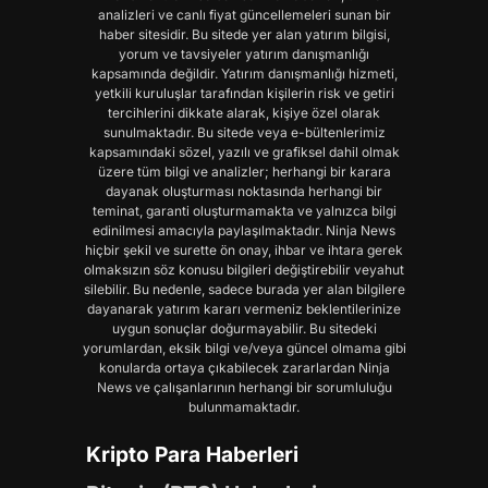
analizleri ve canlı fiyat güncellemeleri sunan bir
haber sitesidir. Bu sitede yer alan yatırım bilgisi,
yorum ve tavsiyeler yatırım danışmanlığı
kapsamında değildir. Yatırım danışmanlığı hizmeti,
yetkili kuruluşlar tarafından kişilerin risk ve getiri
tercihlerini dikkate alarak, kişiye özel olarak
sunulmaktadır. Bu sitede veya e-bültenlerimiz
kapsamındaki sözel, yazılı ve grafiksel dahil olmak
üzere tüm bilgi ve analizler; herhangi bir karara
dayanak oluşturması noktasında herhangi bir
teminat, garanti oluşturmamakta ve yalnızca bilgi
edinilmesi amacıyla paylaşılmaktadır. Ninja News
hiçbir şekil ve surette ön onay, ihbar ve ihtara gerek
olmaksızın söz konusu bilgileri değiştirebilir veyahut
silebilir. Bu nedenle, sadece burada yer alan bilgilere
dayanarak yatırım kararı vermeniz beklentilerinize
uygun sonuçlar doğurmayabilir. Bu sitedeki
yorumlardan, eksik bilgi ve/veya güncel olmama gibi
konularda ortaya çıkabilecek zararlardan Ninja
News ve çalışanlarının herhangi bir sorumluluğu
bulunmamaktadır.
Kripto Para Haberleri