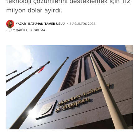
teknoloji çözümlerini desteklemek için 112
milyon dolar ayırdı.
YAZAR:
BATUHAN TAMER USLU
8 AĞUSTOS 2023
2 DAKIKALIK OKUMA