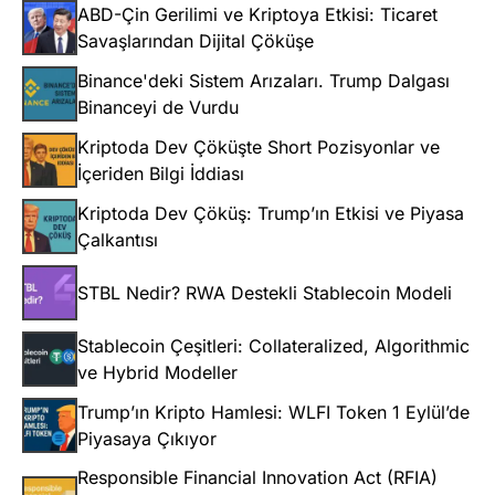
ABD-Çin Gerilimi ve Kriptoya Etkisi: Ticaret
Savaşlarından Dijital Çöküşe
Binance'deki Sistem Arızaları. Trump Dalgası
Binanceyi de Vurdu
Kriptoda Dev Çöküşte Short Pozisyonlar ve
İçeriden Bilgi İddiası
Kriptoda Dev Çöküş: Trump’ın Etkisi ve Piyasa
Çalkantısı
STBL Nedir? RWA Destekli Stablecoin Modeli
Stablecoin Çeşitleri: Collateralized, Algorithmic
ve Hybrid Modeller
Trump’ın Kripto Hamlesi: WLFI Token 1 Eylül’de
Piyasaya Çıkıyor
Responsible Financial Innovation Act (RFIA)