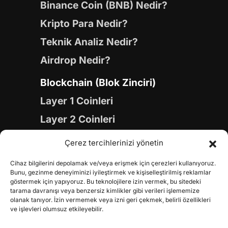
Binance Coin (BNB) Nedir?
Kripto Para Nedir?
Teknik Analiz Nedir?
Airdrop Nedir?
Blockchain (Blok Zinciri)
Layer 1 Coinleri
Layer 2 Coinleri
Yapay Zeka (AI) Coinleri
Çerez tercihlerinizi yönetin
Meme Coinleri
Cihaz bilgilerini depolamak ve/veya erişmek için çerezleri kullanıyoruz.
Gaming Coinleri
Bunu, gezinme deneyiminizi iyileştirmek ve kişiselleştirilmiş reklamlar
göstermek için yapıyoruz. Bu teknolojilere izin vermek, bu sitedeki
RWA Coinleri
tarama davranışı veya benzersiz kimlikler gibi verileri işlememize
olanak tanıyor. İzin vermemek veya izni geri çekmek, belirli özellikleri
DeFi Coinleri
ve işlevleri olumsuz etkileyebilir.