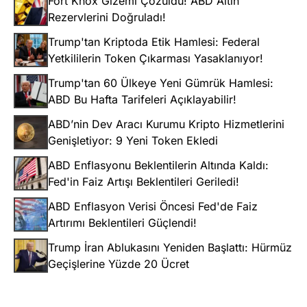
Fort Knox Gizemi Çözüldü! ABD Altın
Rezervlerini Doğruladı!
Trump'tan Kriptoda Etik Hamlesi: Federal
Yetkililerin Token Çıkarması Yasaklanıyor!
Trump'tan 60 Ülkeye Yeni Gümrük Hamlesi:
ABD Bu Hafta Tarifeleri Açıklayabilir!
ABD’nin Dev Aracı Kurumu Kripto Hizmetlerini
Genişletiyor: 9 Yeni Token Ekledi
ABD Enflasyonu Beklentilerin Altında Kaldı:
Fed'in Faiz Artışı Beklentileri Geriledi!
ABD Enflasyon Verisi Öncesi Fed'de Faiz
Artırımı Beklentileri Güçlendi!
Trump İran Ablukasını Yeniden Başlattı: Hürmüz
Geçişlerine Yüzde 20 Ücret