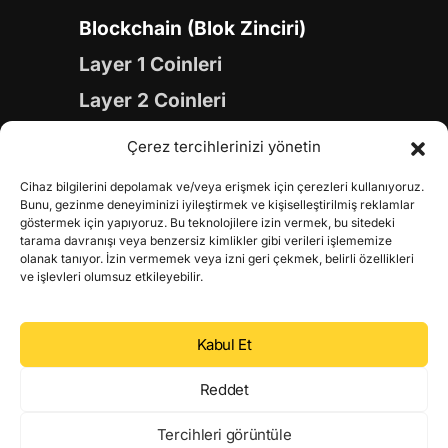
Blockchain (Blok Zinciri)
Layer 1 Coinleri
Layer 2 Coinleri
Yapay Zeka (AI) Coinleri
Çerez tercihlerinizi yönetin
Meme Coinleri
Cihaz bilgilerini depolamak ve/veya erişmek için çerezleri kullanıyoruz.
Gaming Coinleri
Bunu, gezinme deneyiminizi iyileştirmek ve kişiselleştirilmiş reklamlar
göstermek için yapıyoruz. Bu teknolojilere izin vermek, bu sitedeki
RWA Coinleri
tarama davranışı veya benzersiz kimlikler gibi verileri işlememize
olanak tanıyor. İzin vermemek veya izni geri çekmek, belirli özellikleri
DeFi Coinleri
ve işlevleri olumsuz etkileyebilir.
DePIN Coinleri
Kabul Et
Metaverse Coinleri
Web 3.0 Coinleri
Reddet
Coin Türevleri
Tercihleri görüntüle